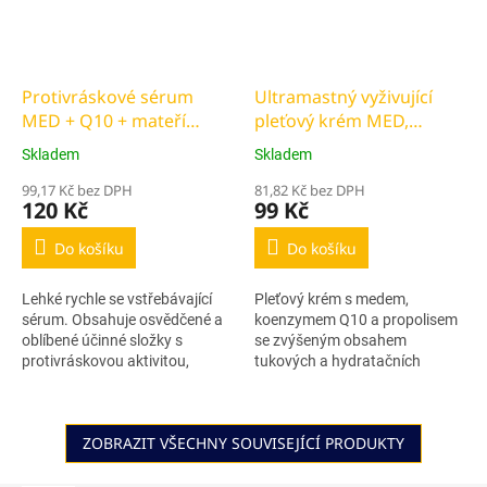
Protivráskové sérum
Ultramastný vyživující
MED + Q10 + mateří
pleťový krém MED,
kašička 40 ml
Propolis + Q10 51 ml
Skladem
Skladem
99,17 Kč bez DPH
81,82 Kč bez DPH
120 Kč
99 Kč
Do košíku
Do košíku
Lehké rychle se vstřebávající
Pleťový krém s medem,
sérum. Obsahuje osvědčené a
koenzymem Q10 a propolisem
oblíbené účinné složky s
se zvýšeným obsahem
protivráskovou aktivitou,
tukových a hydratačních
ochranné, zvláčňující,
složek pro suchou a unavenou
hydratační a regenerační.
pleť.
ZOBRAZIT VŠECHNY SOUVISEJÍCÍ PRODUKTY