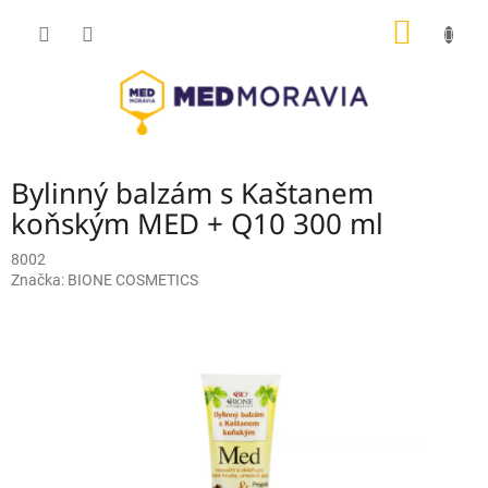
Přejít
NÁKUP
na
obsah
KOŠÍK
Bylinný balzám s Kaštanem
koňským MED + Q10 300 ml
8002
Značka:
BIONE COSMETICS