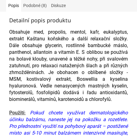
Popis
Podobné (8)
Diskuze
Detailní popis produktu
Obsahuje med, propolis, mentol, kafr, eukalyptus,
extrakt Kaštanu koňského a další relaxační složky.
Dále obsahuje glycerin, rostlinné bambucké máslo,
panthenol, allantoin a vitamín E. S oblibou se používá
na bolavé klouby, unavené a těžké nohy, při svalovém
zatuhnutí, pro relaxaci natažených šlach a při různých
zhmožděninách. Je obohacen o oblíbené složky -
MSM, kostivalový extrakt, Boswellia a kyselina
hyaluronová. Vedle nenasycených mastných kyselin,
fytosterolů, fosfolipidů dodává i řadu antioxidantů,
biominerálů, vitamínů, karotenoidů a chlorofylů.
Použití:
Pokud chcete využívat dermatologického
účinku balzámu, naneste jej na pokožku a rozetřete.
Pro přednostní využití na pohybový aparát – postižené
místo asi 5-10 minut balzámem intenzivně masírujte,