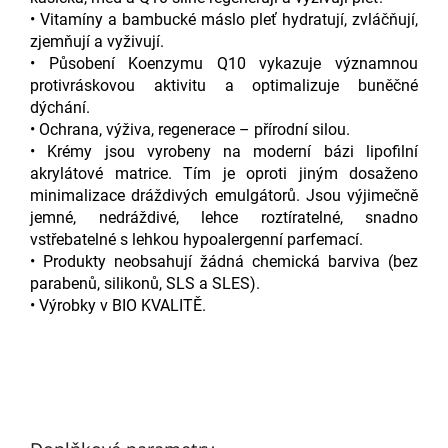
• Vitamíny a bambucké máslo pleť hydratují, zvláčňují,
zjemňují a vyživují.
• Působení Koenzymu Q10 vykazuje významnou
protivráskovou aktivitu a optimalizuje buněčné
dýchání.
• Ochrana, výživa, regenerace – přírodní silou.
• Krémy jsou vyrobeny na moderní bázi lipofilní
akrylátové matrice. Tím je oproti jiným dosaženo
minimalizace dráždivých emulgátorů. Jsou výjimečně
jemné, nedráždivé, lehce roztíratelné, snadno
vstřebatelné s lehkou hypoalergenní parfemací.
• Produkty neobsahují žádná chemická barviva (bez
parabenů, silikonů, SLS a SLES).
• Výrobky v BIO KVALITĚ.