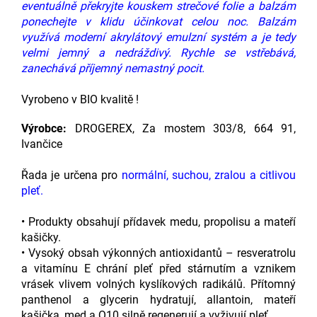
eventuálně překryjte kouskem strečové folie a balzám
ponechejte v klidu účinkovat celou noc. Balzám
využívá moderní akrylátový emulzní systém a je tedy
velmi jemný a nedráždivý. Rychle se vstřebává,
zanechává příjemný nemastný pocit.
Vyrobeno v BIO kvalitě !
Výrobce:
DROGEREX, Za mostem 303/8, 664 91,
Ivančice
Řada je určena pro
normální, suchou, zralou a citlivou
pleť.
• Produkty obsahují přídavek medu, propolisu a mateří
kašičky.
• Vysoký obsah výkonných antioxidantů – resveratrolu
a vitamínu E chrání pleť před stárnutím a vznikem
vrásek vlivem volných kyslíkových radikálů. Přítomný
panthenol a glycerin hydratují, allantoin, mateří
kašička, med a Q10 silně regenerují a vyživují pleť.