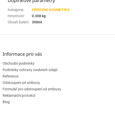
Doplňkové parametry
Kategorie
:
PŘÍRODNÍ KOSMETIKA
Hmotnost
:
0.308 kg
Obsah balení
:
300ml
Z
á
p
a
Informace pro vás
t
Obchodní podmínky
í
Podmínky ochrany osobních údajů
Reference
Odstoupení od smlouvy
Formulář pro odstoupení od smlouvy
Reklamační protokol
Blog