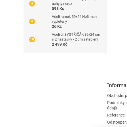
úchyty nerez
598 Kč
Včelí rámek 39x24 Hoffman
vypletený
26 Kč
Včelí úl BYSTŘIČÁK 39x24 cm
s 2 nástavky - 2 cm zateplení
2 499 Kč
Z
á
p
a
t
Informa
í
Obchodní 
Podmínky 
údajů
Reference
Odstoupení