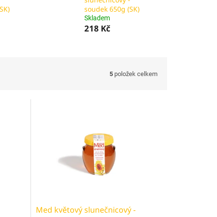
SK)
soudek 650g (SK)
Skladem
218 Kč
5
položek celkem
Med květový slunečnicový -