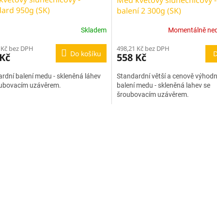
ard 950g (SK)
balení 2 300g (SK)
Skladem
Momentálně ne
498,21 Kč bez DPH
 Kč bez DPH
D
Do košíku
558 Kč
 Kč
Standardní větší a cenově výhodn
rdní balení medu - skleněná láhev
balení medu - skleněná lahev se
oubovacím uzávěrem.
šroubovacím uzávěrem.
O
v
l
á
d
a
c
í
p
r
v