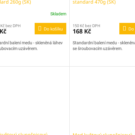
ard 260g (SK)
standard 470g (SK)
Skladem
 Kč bez DPH
150 Kč bez DPH
Do košíku
Do 
 Kč
168 Kč
rdní balení medu - skleněná láhev
Standardní balení medu - skleněn
oubovacím uzávěrem.
se šroubovacím uzávěrem.
větový slunečnicový -
Med květový slunečnicový -