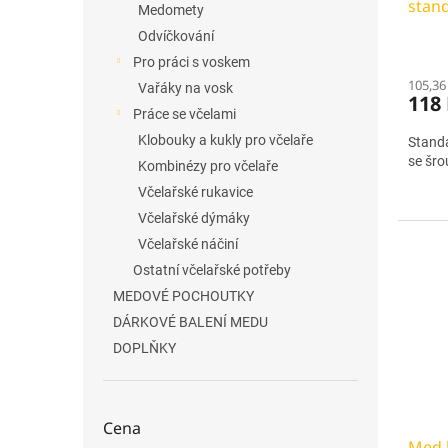
stand
t
Medomety
ů
Odvíčkování
Pro práci s voskem
105,36
Vařáky na vosk
118
Práce se včelami
Klobouky a kukly pro včelaře
Standa
se šr
Kombinézy pro včelaře
Včelařské rukavice
Včelařské dýmáky
Včelařské náčiní
Ostatní včelařské potřeby
MEDOVÉ POCHOUTKY
DÁRKOVÉ BALENÍ MEDU
DOPLŇKY
Cena
Med k