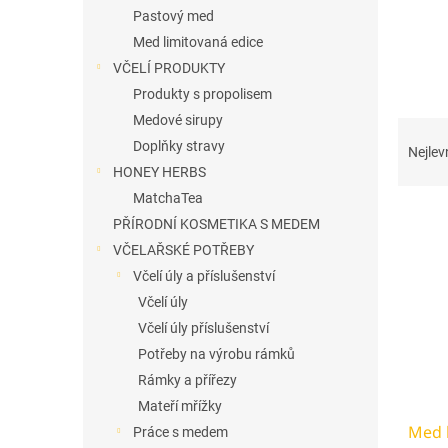
n
Pastový med
e
Med limitovaná edice
l
VČELÍ PRODUKTY
Produkty s propolisem
Medové sirupy
Ř
a
Doplňky stravy
Nejlev
z
HONEY HERBS
e
MatchaTea
V
n
PŘÍRODNÍ KOSMETIKA S MEDEM
ý
í
VČELAŘSKÉ POTŘEBY
p
p
i
Včelí úly a příslušenství
r
s
o
Včelí úly
p
d
Včelí úly příslušenství
r
u
Potřeby na výrobu rámků
o
k
Rámky a přířezy
d
t
Mateří mřížky
u
ů
Med k
k
Práce s medem