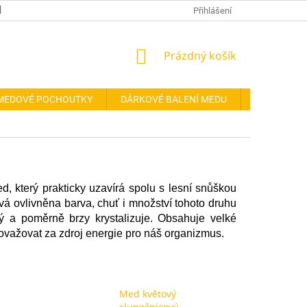
REFERENCE
ODSTOUPENÍ OD SMLOUVY
Přihlášení
FORMULÁŘ PRO OD
NÁKUPNÍ
Prázdný košík
KOŠÍK
MEDOVÉ POCHOUTKY
DÁRKOVÉ BALENÍ MEDU
DOPLŇKY
d, který prakticky uzavírá spolu s lesní snůškou
vá ovlivněna barva, chuť i množství tohoto druhu
 a poměrně brzy krystalizuje. Obsahuje velké
ovažovat za zdroj energie pro náš organizmus.
Med květový
slunečnicový -