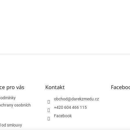
ce pro vás
Kontakt
Facebo
podmínky
obchod
@
darekzmedu.cz
ochrany osobních
+420 604 466 115
Facebook
 od smlouvy