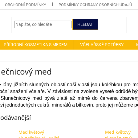
OBCHODNÍ PODMÍNKY
PODMÍNKY OCHRANY OSOBNÍCH ÚDAJŮ
HLEDAT
PŘÍRODNÍ KOSMETIKA S MEDEM
VČELAŘSKÉ POTŘEBY
nečnicový med
 lány jižních slunných oblastí naší vlasti jsou kolébkou pro me
oční snažení včelaře. V závislosti na zvolené vyseté odrůdě bý
Slunečnicový med bývá zlatě až mírně do červena zbarvený
ví jednoduchých cukrů, minerálů a bílkovin, proto jej můžeme p
odávanější
Med květový
Med květový
slunečnicový - velké
slunečnicový -