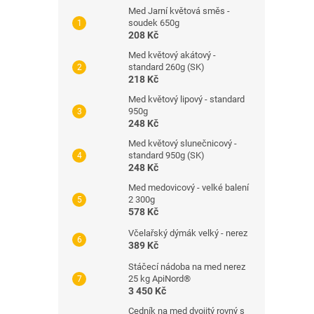
Med Jarní květová směs -
soudek 650g
208 Kč
Med květový akátový -
standard 260g (SK)
218 Kč
Med květový lipový - standard
950g
248 Kč
Med květový slunečnicový -
standard 950g (SK)
248 Kč
Med medovicový - velké balení
2 300g
578 Kč
Včelařský dýmák velký - nerez
389 Kč
Stáčecí nádoba na med nerez
25 kg ApiNord®
3 450 Kč
Cedník na med dvojitý rovný s