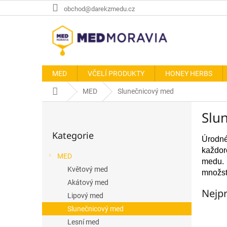
Přejít
obchod@darekzmedu.cz
na
obsah
MED
VČELÍ PRODUKTY
HONEY HERBS
Domů
MED
Slunečnicový med
P
Slu
o
Přeskočit
s
Kategorie
kategorie
t
Úrodné
r
každor
MED
a
medu. 
Květový med
n
množst
n
Akátový med
Nejpr
í
Lipový med
p
Slunečnicový med
a
Lesní med