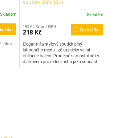
soudek 650g (SK)
Skladem
Skladem
194,64 Kč bez DPH
košíku
Do košíku
218 Kč
á láhev
Elegantní a stylový soudek plný
lahodného medu - zákaznicky velmi
oblíbené balení. Prodejné samostatné i v
dárkovém provedení nebo jako součást
dárkových balíčků a košů.
 velké