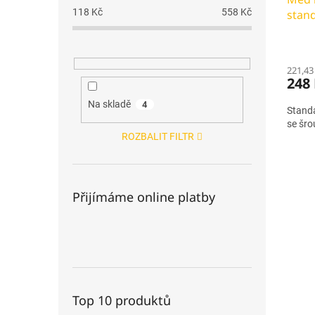
118
Kč
558
Kč
stand
221,43
248
Na skladě
4
Standa
se šr
ROZBALIT FILTR
Přijímáme online platby
Top 10 produktů