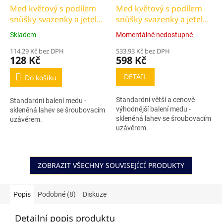
Med květový s podílem
Med květový s podílem
snůšky svazenky a jetele -
snůšky svazenky a jetele -
standard 260g
velké balení 2 300g
Skladem
Momentálně nedostupné
114,29 Kč bez DPH
533,93 Kč bez DPH
128 Kč
598 Kč
DETAIL
Do košíku
Standardní větší a cenově
Standardní balení medu -
výhodnější balení medu -
skleněná lahev se šroubovacím
skleněná lahev se šroubovacím
uzávěrem.
uzávěrem.
ZOBRAZIT VŠECHNY SOUVISEJÍCÍ PRODUKTY
Popis
Podobné (8)
Diskuze
Detailní popis produktu