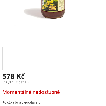
578 Kč
516,07 Kč bez DPH
Měrná
Momentálně nedostupné
cena:
Položka byla vyprodána…