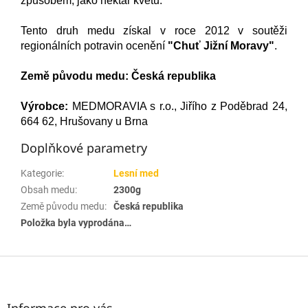
způsobem, jako nektar květů.
Tento druh medu získal v roce 2012 v soutěži
regionálních potravin ocenění
"Chuť Jižní Moravy"
.
Země původu medu: Česká republika
Výrobce:
MEDMORAVIA s r.o., Jiřího z Poděbrad 24,
664 62, Hrušovany u Brna
Doplňkové parametry
Kategorie
:
Lesní med
Obsah medu
:
2300g
Země původu medu
:
Česká republika
Položka byla vyprodána…
Z
á
p
a