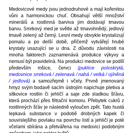
Medovicové medy jsou jednodruhové a mají kořenitou
vůni a harmonickou chuť. Obsahují větší množství
minerálů a rostlinná barviva jim dodávají tmavou
barvu. Smrkový med je světle až tmavohnědý, jedlový
tmavě zelený až černý. Lesní medy obvykle krystalizují
pomalu a po delší době, přičemž vytvářejí hrubé
krystaly usazující se u dna. Z důvodu závislosti na
mnoha faktorech zaznamenává produkce výkyvy a
nemusí být pravidelná. Na produkci medovice se podílí
především mšice, červci
(puklice poloskrytá,
medovnice smrková / zelenavá / nahá / velká / ojíněná
/ jedlová)
a samozřejmě i včely. Prvně jmenovaný
hmyz svým bodavě sacím ústrojím napichuje pletiva a
sítkovice rostlin či jehličí a saje zde sladkou šťávu,
která prochází přes filtrační komoru. Přebytek cukrů z
rostlinných šťáv je následně vyloučen zpět. Tato hustá
lepkavá substance v podobě drobných kapek či
souvislejšího povlaku na povrchu listí a jehličí je poté
včelami sbírána a přetvářena na medovici podobným