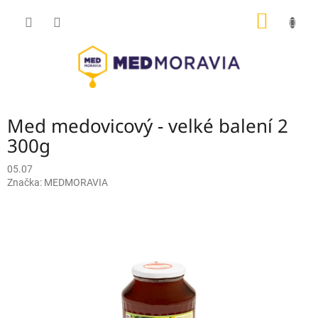
Přejít
NÁKUP
na
obsah
KOŠÍK
Med medovicový - velké balení 2
300g
05.07
Značka:
MEDMORAVIA