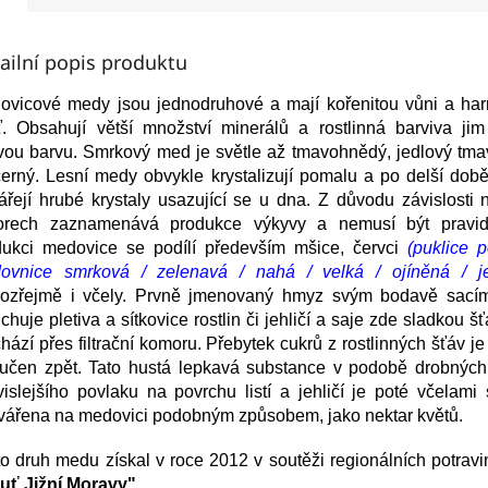
ailní popis produktu
ovicové medy jsou jednodruhové a mají kořenitou vůni a ha
ť. Obsahují větší množství minerálů a rostlinná barviva jim
vou barvu. Smrkový med je světle až tmavohnědý, jedlový tma
erný. Lesní medy obvykle krystalizují pomalu a po delší dob
ářejí hrubé krystaly usazující se u dna. Z důvodu závislost
torech zaznamenává produkce výkyvy a nemusí být pravi
dukci medovice se podílí především mšice, červci
(puklice p
ovnice smrková / zelenavá / nahá / velká / ojíněná / je
ozřejmě i včely. Prvně jmenovaný hmyz svým bodavě sacím
chuje pletiva a sítkovice rostlin či jehličí a saje zde sladkou šť
hází přes filtrační komoru. Přebytek cukrů z rostlinných šťáv j
oučen zpět. Tato hustá lepkavá substance v podobě drobných
islejšího povlaku na povrchu listí a jehličí je poté včelami
tvářena na medovici podobným způsobem, jako nektar květů.
o druh medu získal v roce 2012 v soutěži regionálních potrav
uť Jižní Moravy"
.