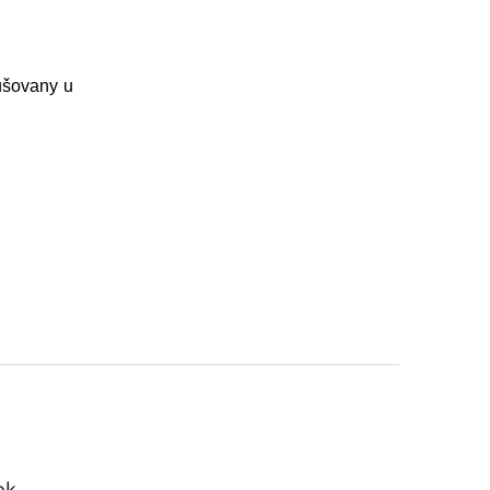
ušovany u
ok