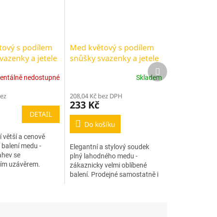
ový s podílem
Med květový s podílem
vazenky a jetele
snůšky svazenky a jetele
Další
alení 2 300g
- soudek 650g
produkt
ntálně nedostupné
Skladem
bez
208,04 Kč bez DPH
233 Kč
DETAIL
Do košíku
 větší a cenově
 balení medu -
Elegantní a stylový soudek
ahev se
plný lahodného medu -
ím uzávěrem.
zákaznicky velmi oblíbené
balení. Prodejné samostatně i
v dárkovém provedení, nebo
jako součást dárkových
balíčků a košů.