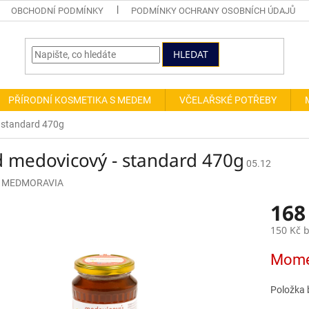
OBCHODNÍ PODMÍNKY
PODMÍNKY OCHRANY OSOBNÍCH ÚDAJŮ
HLEDAT
PŘÍRODNÍ KOSMETIKA S MEDEM
VČELAŘSKÉ POTŘEBY
 standard 470g
 medovicový - standard 470g
05.12
:
MEDMORAVIA
168
150 Kč 
Měrná
Mome
cena:
Položka 