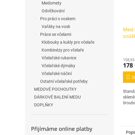
Medomety
Odvíčkování
Pro práci s voskem
Vařáky na vosk
Med 
Práce se včelami
snůšk
- sta
Klobouky a kukly pro včelaře
Kombinézy pro včelaře
Včelařské rukavice
158,93
178
Včelařské dýmáky
Včelařské náčiní
D
Ostatní včelařské potřeby
MEDOVÉ POCHOUTKY
Standa
skleně
DÁRKOVÉ BALENÍ MEDU
šroub
DOPLŇKY
Přijímáme online platby
Popi