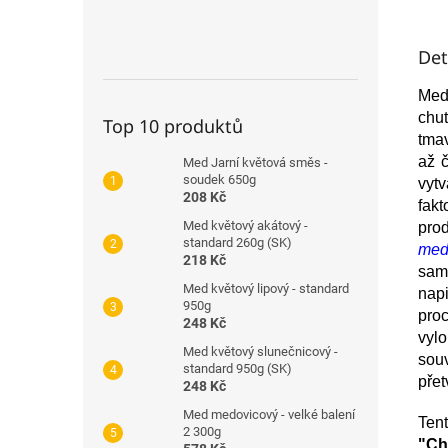
Det
Med
chu
Top 10 produktů
tma
až č
Med Jarní květová směs -
soudek 650g
vytv
208 Kč
fak
Med květový akátový -
pro
standard 260g (SK)
med
218 Kč
sam
Med květový lipový - standard
napi
950g
proc
248 Kč
vyl
Med květový slunečnicový -
souv
standard 950g (SK)
pře
248 Kč
Med medovicový - velké balení
Tent
2 300g
"Ch