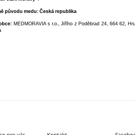
ě původu medu: Česká republika
obce:
MEDMORAVIA s r.o., Jiřího z Poděbrad 24, 664 62, Hr
a
ce pro vás
Kontakt
Facebo