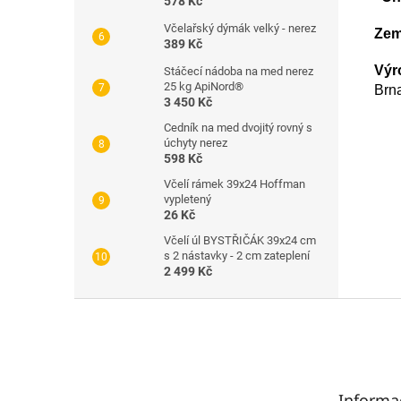
578 Kč
Včelařský dýmák velký - nerez
Zem
389 Kč
Výr
Stáčecí nádoba na med nerez
25 kg ApiNord®
Brn
3 450 Kč
Cedník na med dvojitý rovný s
úchyty nerez
598 Kč
Včelí rámek 39x24 Hoffman
vypletený
26 Kč
Včelí úl BYSTŘIČÁK 39x24 cm
s 2 nástavky - 2 cm zateplení
2 499 Kč
Z
á
p
a
t
Informa