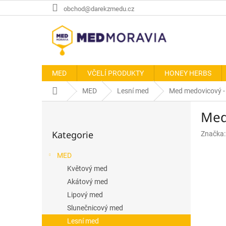
Přejít
obchod@darekzmedu.cz
na
obsah
MED
VČELÍ PRODUKTY
HONEY HERBS
Domů
MED
Lesní med
Med medovicový -
P
Med
o
Přeskočit
s
Kategorie
Značka
kategorie
t
r
MED
a
Květový med
n
n
Akátový med
í
Lipový med
p
Slunečnicový med
a
Lesní med