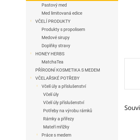
n
Pastový med
e
Med limitovaná edice
l
VČELÍ PRODUKTY
Produkty s propolisem
Medové sirupy
Doplňky stravy
HONEY HERBS
MatchaTea
PŘÍRODNÍ KOSMETIKA S MEDEM
VČELAŘSKÉ POTŘEBY
Včelí úly a příslušenství
Včelí úly
Včelí úly příslušenství
Souvi
Potřeby na výrobu rámků
Rámky a přířezy
Mateří mřížky
Práce s medem