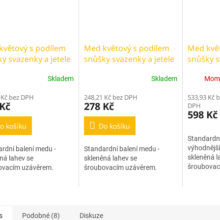
květový s podílem
Med květový s podílem
Med květ
y svazenky a jetele
snůšky svazenky a jetele
snůšky s
ndard 470g
- standard 950g
- velké b
Skladem
Skladem
Mome
 Kč bez DPH
248,21 Kč bez DPH
533,93 Kč 
 Kč
278 Kč
DPH
598 Kč
o košíku
Do košíku
Standardní
výhodnější
rdní balení medu -
Standardní balení medu -
skleněná l
ná lahev se
skleněná lahev se
šroubovac
ovacím uzávěrem.
šroubovacím uzávěrem.
s
Podobné (8)
Diskuze