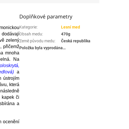
Doplňkové parametry
Kategorie
:
Lesní med
rmonickou
 dodávají
Obsah medu
:
470g
vě zelený
Země původu medu
:
Česká republika
ě, přičemž
Položka byla vyprodána…
i na mnoha
delná. Na
oloskrytá,
dlová)
a
 ústrojím
ávu, která
e následně
 kapek či
 sbírána a
in ocenění