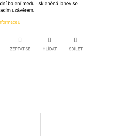
dní balení medu - skleněná lahev se
acím uzávěrem.
informace
ZEPTAT SE
HLÍDAT
SDÍLET