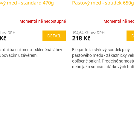
ový med - standard 470g
Pastový med - soudek 650g
Momentálně nedostupné
Momentálně ne
 bez DPH
194,64 Kč bez DPH
DETAIL
D
 Kč
218 Kč
rdní balení medu - skleněná láhev
Elegantní a stylový soudek plný
oubovacím uzávěrem.
pastového medu - zákaznicky vel
oblíbené balení. Prodejné samost
nebo jako součást dárkových balí
košů.