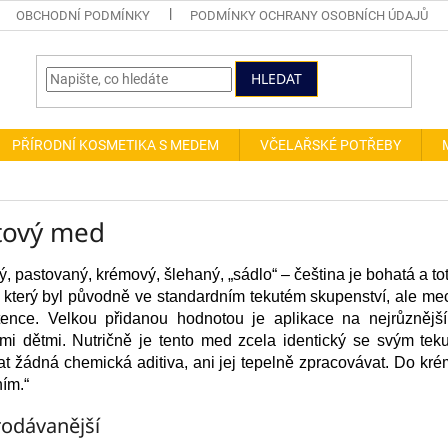
OBCHODNÍ PODMÍNKY
PODMÍNKY OCHRANY OSOBNÍCH ÚDAJŮ
HLEDAT
PŘÍRODNÍ KOSMETIKA S MEDEM
VČELAŘSKÉ POTŘEBY
tový med
, pastovaný, krémový, šlehaný, „sádlo“ – čeština je bohatá a to
 který byl původně ve standardním tekutém skupenství, ale m
tence. Velkou přidanou hodnotou je aplikace na nejrůznějš
mi dětmi. Nutričně je tento med zcela identický se svým tek
at žádná chemická aditiva, ani jej tepelně zpracovávat. Do kr
ním.“
odávanější