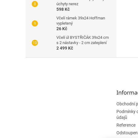
úchyty nerez
598 Kč
Včelí rámek 39x24 Hoffman
vypletený
26 Kč
Včelí úl BYSTŘIČÁK 39x24 cm
s 2 nástavky - 2 cm zateplení
2 499 Kč
Z
á
p
a
t
Informa
í
Obchodní 
Podmínky 
údajů
Reference
Odstoupení