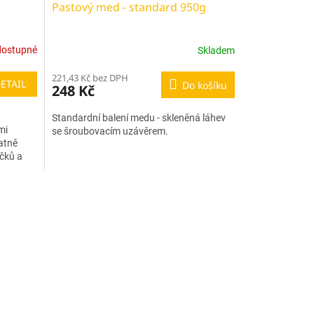
Pastový med - standard 950g
dostupné
Skladem
221,43 Kč bez DPH
ETAIL
Do košíku
248 Kč
Standardní balení medu - skleněná láhev
mi
se šroubovacím uzávěrem.
atně
čků a