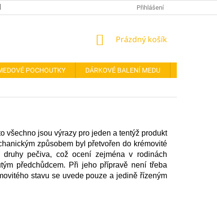
REFERENCE
ODSTOUPENÍ OD SMLOUVY
Přihlášení
FORMULÁŘ PRO OD
NÁKUPNÍ
Prázdný košík
KOŠÍK
MEDOVÉ POCHOUTKY
DÁRKOVÉ BALENÍ MEDU
DOPLŇKY
to všechno jsou výrazy pro jeden a tentýž produkt
echanickým způsobem byl přetvořen do krémovité
í druhy pečiva, což ocení zejména v rodinách
utým předchůdcem. Při jeho přípravě není třeba
émovitého stavu se uvede pouze a jedině řízeným