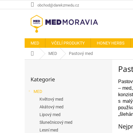
Přejít
obchod@darekzmedu.cz
na
obsah
MED
VČELÍ PRODUKTY
HONEY HERBS
Domů
MED
Pastový med
P
Pas
o
Přeskočit
s
Kategorie
kategorie
t
Pastový
r
– med,
MED
a
konzis
Květový med
n
s malý
n
Akátový med
použív
í
„šlehá
Lipový med
p
Slunečnicový med
Nejpr
a
Lesní med