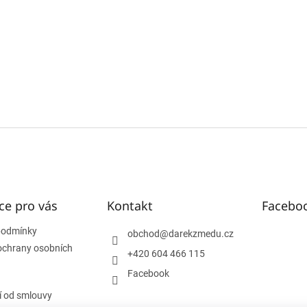
ce pro vás
Kontakt
Facebo
podmínky
obchod
@
darekzmedu.cz
ochrany osobních
+420 604 466 115
Facebook
 od smlouvy