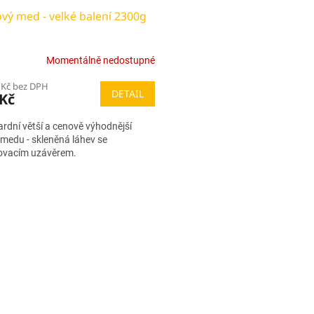
vý med - velké balení 2300g
Momentálně nedostupné
 Kč bez DPH
DETAIL
 Kč
rdní větší a cenově výhodnější
 medu - skleněná láhev se
ovacím uzávěrem.
O
v
l
á
d
a
c
í
p
r