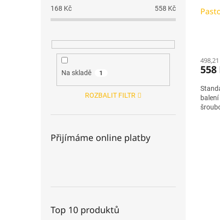
168
Kč
558
Kč
Pasto
498,21
558
Na skladě
1
Standa
ROZBALIT FILTR
balení
šroub
Přijímáme online platby
Top 10 produktů