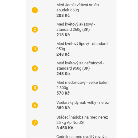
Med Jarní květová směs -
soudek 650g
208 Kč
Med květový akátový -
standard 260g (SK)
218 Kč
Med květový lipový - standard
950g
248 Kč
Med květový slunečnicový -
standard 950g (SK)
248 Kč
Med medovicový - velké balení
2 300g
578 Kč
Včelařský dýmák velký - nerez
389 Kč
Stáčecí nádoba na med nerez
25 kg ApiNord®
3 450 Kč
Cedník na med dvojitý rovný s