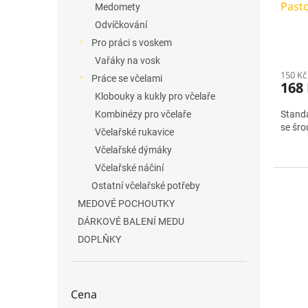
Past
k
Medomety
t
Odvíčkování
ů
Pro práci s voskem
Vařáky na vosk
150 Kč
Práce se včelami
168
Klobouky a kukly pro včelaře
Standa
Kombinézy pro včelaře
se šr
Včelařské rukavice
Včelařské dýmáky
Včelařské náčiní
Ostatní včelařské potřeby
MEDOVÉ POCHOUTKY
DÁRKOVÉ BALENÍ MEDU
DOPLŇKY
Cena