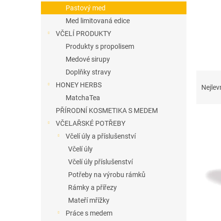
n
Pastový med
e
Med limitovaná edice
l
VČELÍ PRODUKTY
Produkty s propolisem
Medové sirupy
Doplňky stravy
Ř
a
HONEY HERBS
Nejlev
z
MatchaTea
e
PŘÍRODNÍ KOSMETIKA S MEDEM
V
n
VČELAŘSKÉ POTŘEBY
ý
í
Včelí úly a příslušenství
p
p
i
r
Včelí úly
s
o
Včelí úly příslušenství
p
d
Potřeby na výrobu rámků
r
u
Rámky a přířezy
o
k
Mateří mřížky
d
t
Práce s medem
u
ů