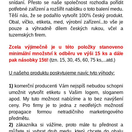
snídaní. Přesto se naše společnost rozhodla pořídit
potřebné zařízení a rozšířit nabídku o toto balení medu.
Těší nás, že se podařilo vytvořit 100% český produkt.
Obal, víčko, etiketa, med, výrobní zařízení...to vše je
pouze a výhradně dílem českých rukou, včel a
tuzemských firem.
Zcela výjimečně je u této položky stanoveno
minimální množství k odběru ve výši 15 ks a dále
pak násobky 15ti!
(tzn. 15, 30, 45, 60, 75 ks,...atd.)
U našeho produktu poskytujeme navíc tyto výhody:
1)
komerční producenti Vám nejspíš nebudou schopni
umožnit vytvořit etiketu s Vašim logem, sloganem
apod. My tuto možnost nabízíme a to bez navýšení
ceny. Pro firmy je to jedna z neotřelých možností
propagace formou netradičního marketingového
předmětu.
2)
zákazníka si vážíme, proto máte tu přednost a
můžete si vybrat druh medu, který chcete do obalu