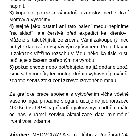
naplnit.
3)
kupujete pouze a výhradně tuzemský med z Jižní
Moravy a Vysočiny
4)
stejně jako ostatní ani tato balení medu neplníme
"na sklad", ale čerstvě před expedicí ke klientovi.
Můžete si tak být jisti, že zrovna Vámi zakoupený med
nebyl skladován nesprávným způsobem. Proto hlavně
u zakázek většího rozsahu v řádu několika tisíc kusů
počítejte s časem potřebným na výrobu.
5)
pokud chcete nebo potřebujete, na již dodané zboží
jsme schopni díky technologickému vybavení provádět
zdarma servis ztekucení zkrystalizovaného medu.
Za grafické práce spojené s vytvořením víčka včetně
Vašeho loga, případně sloganu účtujeme jednorázově
400 Kč bez DPH. V případě opakovaných odběrů máte
od nás v rámci servisu aktualizace data minimální
trvanlivosti zdarma.
Výrobce:
MEDMORAVIA s r.o., Jiřího z Poděbrad 24,