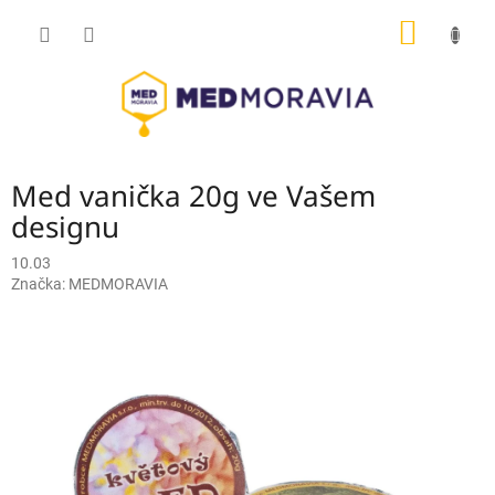
Přejít
NÁKUP
na
obsah
KOŠÍK
Med vanička 20g ve Vašem
designu
10.03
Značka:
MEDMORAVIA