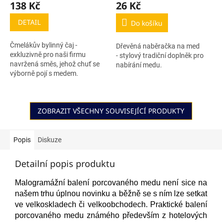
138 Kč
26 Kč
DETAIL
Do košíku
Čmelákův bylinný čaj -
Dřevěná naběračka na med
exkluzivně pro naši firmu
- stylový tradiční doplněk pro
navržená směs, jehož chuť se
nabírání medu.
výborně pojí s medem.
ZOBRAZIT VŠECHNY SOUVISEJÍCÍ PRODUKTY
Popis
Diskuze
Detailní popis produktu
Malogramážní balení porcovaného medu není sice na
našem trhu úplnou novinku a běžně se s ním lze setkat
ve velkoskladech či velkoobchodech. Praktické balení
porcovaného medu známého především z hotelových