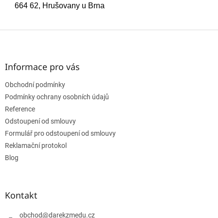
664 62, Hrušovany u Brna
Z
á
p
a
Informace pro vás
t
Obchodní podmínky
í
Podmínky ochrany osobních údajů
Reference
Odstoupení od smlouvy
Formulář pro odstoupení od smlouvy
Reklamační protokol
Blog
Kontakt
obchod
@
darekzmedu.cz