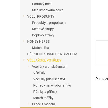
n
Pastový med
e
Med limitovaná edice
l
VČELÍ PRODUKTY
Produkty s propolisem
Medové sirupy
Doplňky stravy
HONEY HERBS
MatchaTea
PŘÍRODNÍ KOSMETIKA S MEDEM
VČELAŘSKÉ POTŘEBY
Včelí úly a příslušenství
Včelí úly
Souvi
Včelí úly příslušenství
Potřeby na výrobu rámků
Rámky a přířezy
Mateří mřížky
Práce s medem