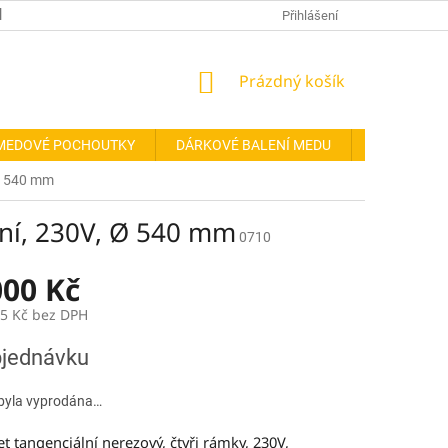
REFERENCE
ODSTOUPENÍ OD SMLOUVY
Přihlášení
FORMULÁŘ PRO OD
NÁKUPNÍ
Prázdný košík
KOŠÍK
MEDOVÉ POCHOUTKY
DÁRKOVÉ BALENÍ MEDU
DOPLŇKY
Ø 540 mm
ní, 230V, Ø 540 mm
0710
000 Kč
05 Kč bez DPH
jednávku
byla vyprodána…
tangenciální nerezový, čtyři rámky, 230V,