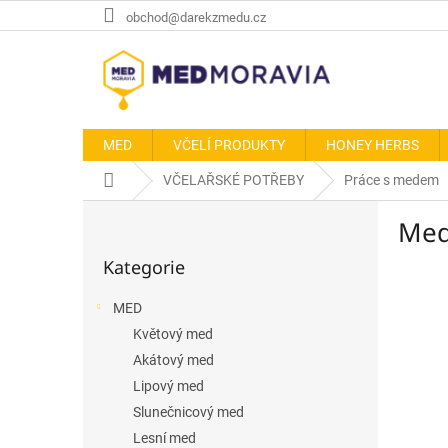
Přejít
obchod@darekzmedu.cz
na
obsah
MED
VČELÍ PRODUKTY
HONEY HERBS
Domů
VČELAŘSKÉ POTŘEBY
Práce s medem
P
Med
o
Přeskočit
s
Kategorie
kategorie
t
r
MED
a
Květový med
n
n
Akátový med
í
Lipový med
p
Slunečnicový med
a
Lesní med