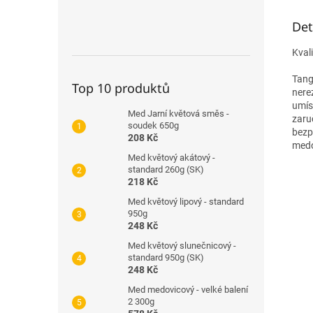
Det
Kval
Tang
Top 10 produktů
nere
umís
Med Jarní květová směs -
zaru
soudek 650g
bezp
208 Kč
medo
Med květový akátový -
standard 260g (SK)
218 Kč
Med květový lipový - standard
950g
248 Kč
Med květový slunečnicový -
standard 950g (SK)
248 Kč
Med medovicový - velké balení
2 300g