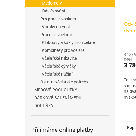
Medomety
Odvíčkování
Pro práci s voskem
Odvíč
Vařáky na vosk
dvou
Práce se včelami
Klobouky a kukly pro včelaře
Kombinézy pro včelaře
3 123,
Včelařské rukavice
DPH
3 78
Včelařské dýmáky
Včelařské náčiní
Talíř 
Ostatní včelařské potřeby
s nere
MEDOVÉ POCHOUTKY
na dv
misko
DÁRKOVÉ BALENÍ MEDU
DOPLŇKY
Popi
Přijímáme online platby