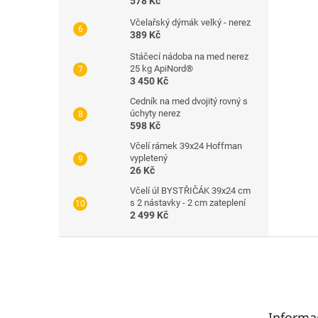
578 Kč
Včelařský dýmák velký - nerez
389 Kč
Stáčecí nádoba na med nerez
25 kg ApiNord®
3 450 Kč
Cedník na med dvojitý rovný s
úchyty nerez
598 Kč
Včelí rámek 39x24 Hoffman
vypletený
26 Kč
Včelí úl BYSTŘIČÁK 39x24 cm
s 2 nástavky - 2 cm zateplení
2 499 Kč
Z
á
p
a
t
Informa