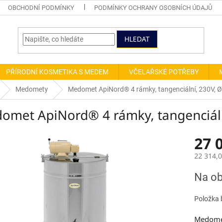
OBCHODNÍ PODMÍNKY
PODMÍNKY OCHRANY OSOBNÍCH ÚDAJŮ
HLEDAT
PŘÍRODNÍ KOSMETIKA S MEDEM
VČELAŘSKÉ POTŘEBY
Medomety
Medomet ApiNord® 4 rámky, tangenciální, 230V, 
omet ApiNord® 4 rámky, tangenciál
27 
22 314,
Měrná
Na ob
cena:
Položka 
Medomet 