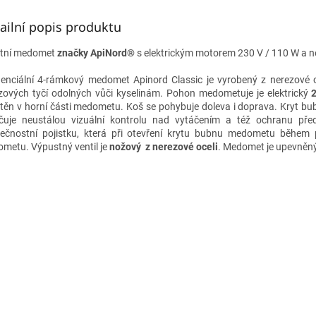
ailní popis produktu
itní medomet
značky ApiNord®
s elektrickým motorem 230 V / 110 W a 
enciální 4-rámkový medomet Apinord Classic je vyrobený z nerezové o
zových tyčí odolných vůči kyselinám. Pohon medometuje je elektrický
2
těn v horní části medometu. Koš se pohybuje doleva i doprava. Kryt bub
čuje neustálou vizuální kontrolu nad vytáčením a též ochranu p
ečnostní pojistku, která při otevření krytu bubnu medometu během 
metu. Výpustný ventil je
nožový z nerezové oceli
. Medomet je upevněn