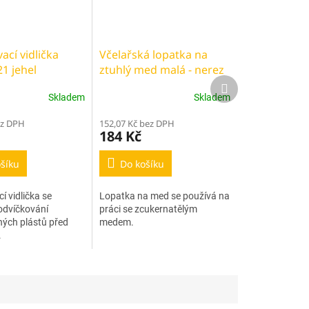
ací vidlička
Včelařská lopatka na
1 jehel
ztuhlý med malá - nerez
Další
produkt
Skladem
Skladem
ez DPH
152,07 Kč bez DPH
184 Kč
šíku
Do košíku
í vidlička se
Lopatka na med se používá na
odvíčkování
práci se zcukernatělým
ých plástů před
medem.
.