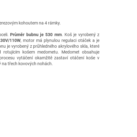
nerezovým kohoutem na 4 rámky.
celi.
Průměr bubnu je 530 mm
. Koš je vyrobený z
30V/110W
, motor má plynulou regulaci otáček a je
nu je vyrobený z průhledného akrylového skla, které
řed rotujícím košem medometu. Medomet obsahuje
procesu vytáčení okamžitě zastaví otáčení koše v
ý na třech kovových nohách.