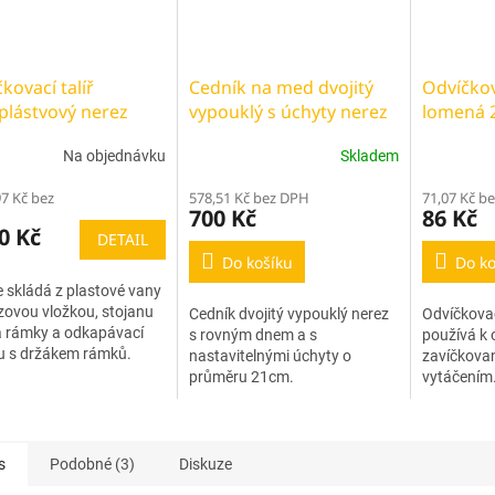
kovací talíř
Cedník na med dvojitý
Odvíčkov
plástvový nerez
vypouklý s úchyty nerez
lomená 2
Na objednávku
Skladem
97 Kč bez
578,51 Kč bez DPH
71,07 Kč b
700 Kč
86 Kč
0 Kč
DETAIL
Do košíku
Do ko
se skládá z plastové vany
zovou vložkou, stojanu
Cedník dvojitý vypouklý nerez
Odvíčkovac
a rámky a odkapávací
s rovným dnem a s
používá k 
u s držákem rámků.
nastavitelnými úchyty o
zavíčkovan
průměru 21cm.
vytáčením
s
Podobné (3)
Diskuze