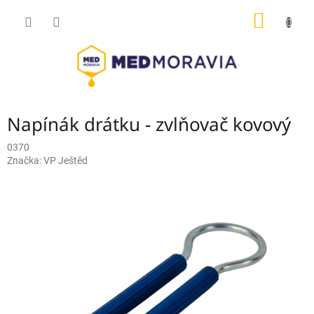
Přejít
NÁKUP
na
obsah
KOŠÍK
Napínák drátku - zvlňovač kovový
0370
Značka:
VP Ještěd