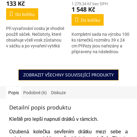
133 Kč
1 279,34 Kč bez DPH
1 548 Kč
Do košíku
Do košíku
Při vyvařování vosku je vhodné
použít sáček. Nečistoty, které
Kompletní sada na výrobu 100
obsahuje včelí vosk zůstanou
ks rámečků rozměru 39 x 24
v sáčku a po vyvaření vytéká
cm Přířezy jsou nařezány a
pěkný čistý vosk.
připraveny na následnou
kompletaci včelích rámků.
ZOBRAZIT VŠECHNY SOUVISEJÍCÍ PRODUKTY
Popis
Podobné (6)
Diskuze
Detailní popis produktu
Kleště pro lepší napnutí drátků v rámcích.
Ozubená kolečka sevřením drátku mezi sebe a