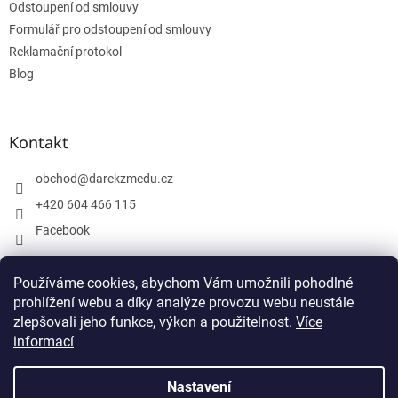
Odstoupení od smlouvy
Formulář pro odstoupení od smlouvy
Reklamační protokol
Blog
Kontakt
obchod
@
darekzmedu.cz
+420 604 466 115
Facebook
Používáme cookies, abychom Vám umožnili pohodlné
Facebook
prohlížení webu a díky analýze provozu webu neustále
zlepšovali jeho funkce, výkon a použitelnost.
Více
informací
Nastavení
Vytvořil Shoptet