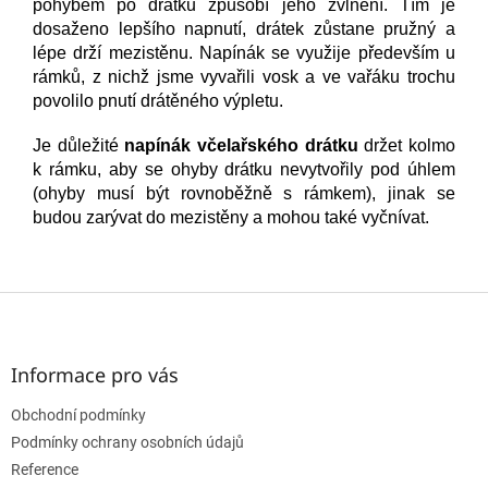
pohybem po drátku způsobí jeho zvlnění. Tím je
dosaženo lepšího napnutí, drátek zůstane pružný a
lépe drží mezistěnu. Napínák se využije především u
rámků, z nichž jsme vyvařili vosk a ve vařáku trochu
povolilo pnutí drátěného výpletu.
Je důležité
napínák včelařského drátku
držet kolmo
k rámku, aby se ohyby drátku nevytvořily pod úhlem
(ohyby musí být rovnoběžně s rámkem), jinak se
budou zarývat do mezistěny a mohou také vyčnívat.
Z
á
p
a
Informace pro vás
t
Obchodní podmínky
í
Podmínky ochrany osobních údajů
Reference