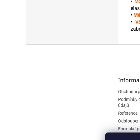
•
Ma
elast
•
Mě
•
V
zab
Z
á
p
a
t
Informa
í
Obchodní 
Podmínky 
údajů
Reference
Odstoupení
Formulář p
smlouvy