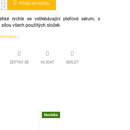
Přidat do košíku
ehké rychle se vstřebávající pleťové sérum, s
 silou všech použitých složek.
informace
ZEPTAT SE
HLÍDAT
SDÍLET
Novinka