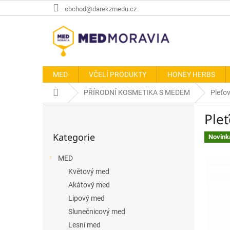
Přejít
obchod@darekzmedu.cz
na
obsah
MED
VČELÍ PRODUKTY
HONEY HERBS
Domů
PŘÍRODNÍ KOSMETIKA S MEDEM
Pleťo
P
Ple
o
Přeskočit
s
Kategorie
kategorie
Novink
t
r
MED
a
Květový med
n
n
Akátový med
í
Lipový med
p
Slunečnicový med
a
Lesní med