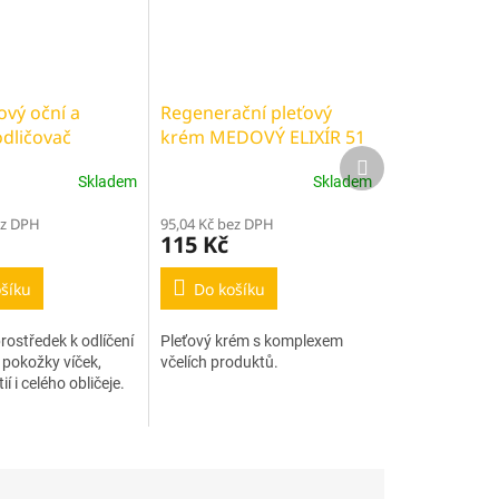
vý oční a
Regenerační pleťový
odličovač
krém MEDOVÝ ELIXÍR 51
Další
ELIXÍR 255 ml
ml
produkt
Skladem
Skladem
ez DPH
95,04 Kč bez DPH
115 Kč
šíku
Do košíku
rostředek k odlíčení
Pleťový krém s komplexem
 pokožky víček,
včelích produktů.
ií i celého obličeje.