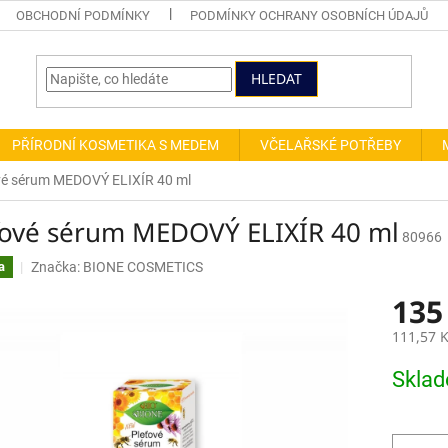
OBCHODNÍ PODMÍNKY
PODMÍNKY OCHRANY OSOBNÍCH ÚDAJŮ
HLEDAT
PŘÍRODNÍ KOSMETIKA S MEDEM
VČELAŘSKÉ POTŘEBY
vé sérum MEDOVÝ ELIXÍR 40 ml
ťové sérum MEDOVÝ ELIXÍR 40 ml
80966
Značka:
BIONE COSMETICS
a
135
111,57 
Měrná
Skla
cena: