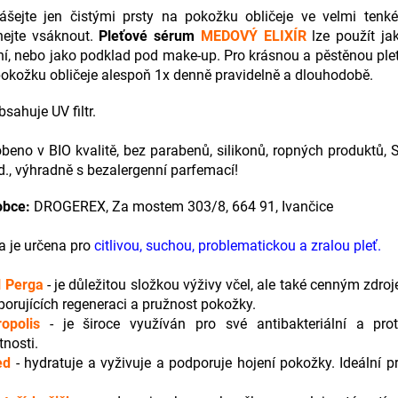
ášejte jen čistými prsty na pokožku obličeje ve velmi tenké
hejte vsáknout.
Pleťové sérum
MEDOVÝ ELIXÍR
lze použít ja
í, nebo jako podklad pod make-up. Pro krásnou a pěstěnou pleť
okožku obličeje alespoň 1x denně pravidelně a dlouhodobě.
sahuje UV filtr.
beno v BIO kvalitě, bez parabenů, silikonů, ropných produktů,
., výhradně s bezalergenní parfemací!
obce:
DROGEREX, Za mostem 303/8, 664 91, Ivančice
a je určena pro
citlivou, suchou, problematickou a zralou pleť.
l Perga
- je důležitou složkou výživy včel, ale také cenným zdro
orujících regeneraci a pružnost pokožky.
ropolis
- je široce využíván pro své antibakteriální a proti
tnosti.
ed
- hydratuje a vyživuje a podporuje hojení pokožky. Ideální 
.