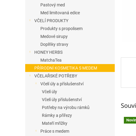
n
Pastový med
e
Med limitovaná edice
l
VČELÍ PRODUKTY
Produkty s propolisem
Medové sirupy
Doplňky stravy
HONEY HERBS
MatchaTea
PŘÍRODNÍ KOSMETIKA S MEDEM
VČELAŘSKÉ POTŘEBY
Včelí úly a příslušenství
Včelí úly
Včelí úly příslušenství
Souvi
Potřeby na výrobu rámků
Rámky a přířezy
Novi
Mateří mřížky
Práce s medem