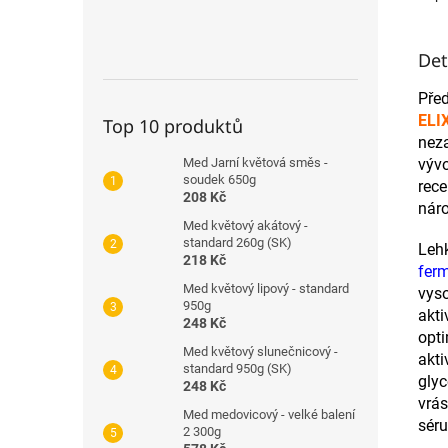
Det
Pře
ELI
Top 10 produktů
nez
výv
Med Jarní květová směs -
soudek 650g
rec
208 Kč
nár
Med květový akátový -
standard 260g (SK)
Leh
218 Kč
fer
Med květový lipový - standard
vys
950g
akt
248 Kč
opti
Med květový slunečnicový -
akti
standard 950g (SK)
gly
248 Kč
vrá
Med medovicový - velké balení
séru
2 300g