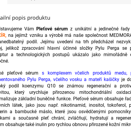
ailní popis produktu
dstavujeme Vám
Pleťové sérum
z unikátní a jedinečné řad
XÍR
,
na jejímž vzniku a výrobě má naše společnost MEDMORAV
anedbatelný podíl. Jejímu uvedení na trh předcházel nezvyk
oj, jelikož zpracování hlavní účinné složky Pylu Perga se p
eptur a technologických postupů ukázalo jako mimořádně 
očné.
ké pleťové sérum
s komplexem včelích produktů medu, p
mentovaného Pylu Perga, včelího vosku a mateří kašičky
je d
oký podíl koenzymu Q10 se známou regenerační a protiv
ivitou, který urychluje přirozenou mitochondriální oxida
malizuje základní buněčné funkce. Pleťové sérum obsahuje řa
vních látek, jako jsou např. nikotinamid, inositol, tokoferol, 
cerin a bambucké máslo, které jsou osvědčenými pomocníky
skami a současně pleť chrání, zvláčňují, hydratují a regener
m obsahuje také inulin pro rychlou obnovu přirozené kožní mikro