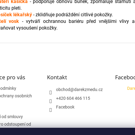
teří kašička
- podporuje obnovu buněk, zpomaluje stárnutí a
icitu pleti.
síček lékařský
- zklidňuje podráždění citlivé pokožky.
čelí vosk
- vytváří ochrannou bariéru před vnějšími vlivy
raňovat vysoušení pokožky.
ce pro vás
Kontakt
Facebo
podmínky
Dar
obchod
@
darekzmedu.cz
ochrany osobních
+420 604 466 115
Facebook
 od smlouvy
ro odstoupení od