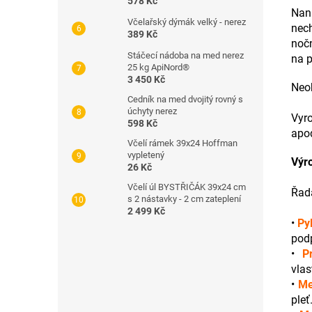
578 Kč
Nan
Včelařský dýmák velký - nerez
nec
389 Kč
nočn
Stáčecí nádoba na med nerez
na p
25 kg ApiNord®
3 450 Kč
Neob
Cedník na med dvojitý rovný s
úchyty nerez
Vyro
598 Kč
apod
Včelí rámek 39x24 Hoffman
vypletený
Výr
26 Kč
Včelí úl BYSTŘIČÁK 39x24 cm
Řad
s 2 nástavky - 2 cm zateplení
2 499 Kč
•
Py
podp
•
P
vlas
•
M
pleť