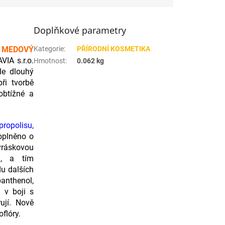
Doplňkové parametry
y
MEDOVÝ
Kategorie
:
PŘÍRODNÍ KOSMETIKA
IA s.r.o.
Hmotnost
:
0.062 kg
le dlouhý
ři tvorbě
obtížné a
ropolisu,
oplněno o
ráskovou
ci, a tím
du dalších
panthenol,
 v boji s
ují. Nově
flóry.