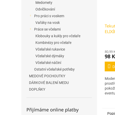
Medomety
Odvíčkování
Pro práci s voskem
Vařáky na vosk
Teku
Práce se včelami
ELIXÍ
Klobouky a kukly pro včelaře
Kombinézy pro včelaře
Včelařské rukavice
80,99 
98 K
Včelařské dýmáky
Včelařské náčiní
D
Ostatní včelařské potřeby
MEDOVÉ POCHOUTKY
Modern
DÁRKOVÉ BALENÍ MEDU
prostř
pokožk
DOPLŇKY
eventu
Přijímáme online platby
Popi