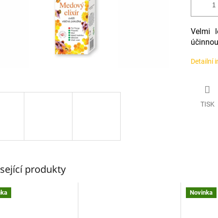
Velmi l
účinnou
Detailní 
TISK
sející produkty
nka
Novinka