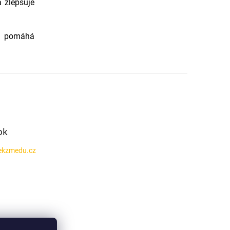
 zlepšuje
 a pomáhá
ok
ekzmedu.cz