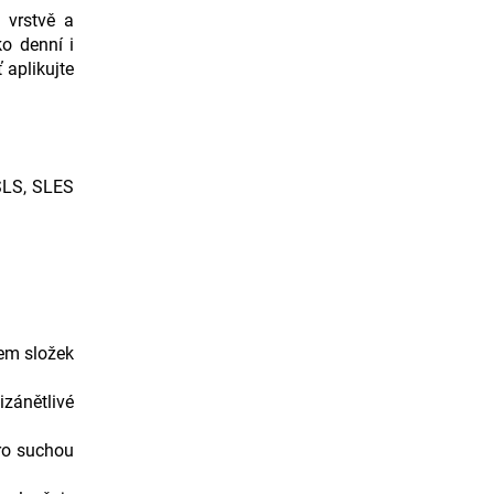
 vrstvě a
ko denní i
 aplikujte
 SLS, SLES
jem složek
zánětlivé
pro suchou