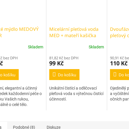
té mýdlo MEDOVÝ
Micelární pleťová voda
Dvoufázo
R
MED + mateří kašička
pleťový 
MEDOVÝ 
Skladem
Skladem
Kč bez DPH
81,82 Kč bez DPH
90,91 Kč b
č
99 Kč
110 Kč
o košíku
Do košíku
Do ko
í, elegantní a účinný
Unikátní čistící a odličovací
Ojedinělý p
edek každodenní péče o
pleťová voda s výtečnou čistící
a vyčištění
u Vašich rukou,
účinností.
očních part
álně o celé tělo.
s
Podobné (8)
Diskuze