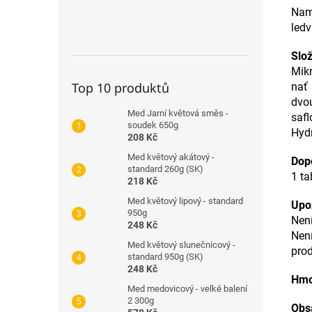
Nam
ledv
Slož
Mikr
Top 10 produktů
nať
dvo
Med Jarní květová směs -
saf
soudek 650g
Hydr
208 Kč
Med květový akátový -
Dop
standard 260g (SK)
1 ta
218 Kč
Med květový lipový - standard
Upo
950g
Není
248 Kč
Není
Med květový slunečnicový -
prod
standard 950g (SK)
248 Kč
Hmo
Med medovicový - velké balení
2 300g
Obs