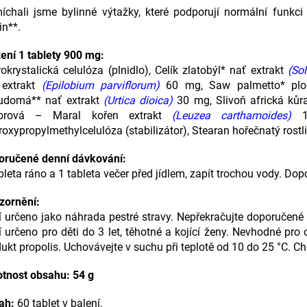
íchali jsme bylinné výtažky, které podporují normální funkci
in**.
ení 1 tablety 900 mg:
okrystalická celulóza (plnidlo), Celík zlatobýl* nať extrakt
(So
 extrakt
(Epilobium parviflorum)
60 mg, Saw palmetto* plo
udomá** nať extrakt
(Urtica dioica)
30 mg, Slivoň africká kůr
lorová – Maral kořen extrakt
(Leuzea carthamoides)
15
oxypropylmethylcelulóza (stabilizátor), Stearan hořečnatý rostli
oručené denní dávkování:
bleta ráno a 1 tableta večer před jídlem, zapít trochou vody. D
zornění:
 určeno jako náhrada pestré stravy. Nepřekračujte doporučené
 určeno pro děti do 3 let, těhotné a kojící ženy. Nevhodné pro 
ukt propolis. Uchovávejte v suchu při teplotě od 10 do 25 °C. C
tnost obsahu: 54 g
ah:
60 tablet v balení.