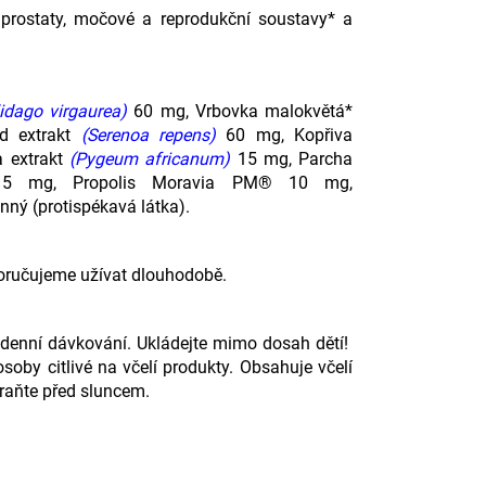
 prostaty, močové a reprodukční soustavy* a
lidago virgaurea)
60 mg, Vrbovka malokvětá*
d extrakt
(Serenoa repens)
60 mg, Kopřiva
a extrakt
(Pygeum africanum)
15 mg, Parcha
 mg, Propolis Moravia PM® 10 mg,
nný (protispékavá látka).
oporučujeme užívat dlouhodobě.
 denní dávkování. Ukládejte mimo dosah dětí!
osoby citlivé na včelí produkty. Obsahuje včelí
hraňte před sluncem.