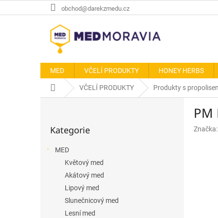
Přejít
obchod@darekzmedu.cz
na
obsah
MED
VČELÍ PRODUKTY
HONEY HERBS
Domů
VČELÍ PRODUKTY
Produkty s propolise
P
PM E
o
Přeskočit
s
Kategorie
Značka
kategorie
t
r
MED
a
Květový med
n
n
Akátový med
í
Lipový med
p
Slunečnicový med
a
Lesní med