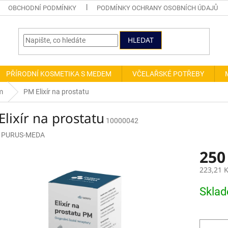
OBCHODNÍ PODMÍNKY
PODMÍNKY OCHRANY OSOBNÍCH ÚDAJŮ
HLEDAT
PŘÍRODNÍ KOSMETIKA S MEDEM
VČELAŘSKÉ POTŘEBY
m
PM Elixír na prostatu
lixír na prostatu
10000042
:
PURUS-MEDA
250
223,21 
Měrná
Skla
cena: