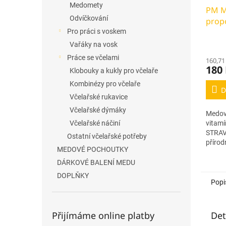
Medomety
PM M
Odvíčkování
prop
C
Pro práci s voskem
Vařáky na vosk
Práce se včelami
160,71
180
Klobouky a kukly pro včelaře
Kombinézy pro včelaře
D
Včelařské rukavice
Včelařské dýmáky
Medový
Včelařské náčiní
vitam
STRAV
Ostatní včelařské potřeby
přírod
MEDOVÉ POCHOUTKY
propol
přispí
DÁRKOVÉ BALENÍ MEDU
imunit
DOPLŇKY
Popi
Přijímáme online platby
Det