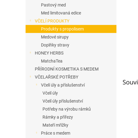
n
Pastový med
e
Med limitovaná edice
l
VČELÍ PRODUKTY
Produkty s propolisem
Medové sirupy
Doplňky stravy
HONEY HERBS
MatchaTea
PŘÍRODNÍ KOSMETIKA S MEDEM
VČELAŘSKÉ POTŘEBY
Souvi
Včelí úly a příslušenství
Včelí úly
Včelí úly příslušenství
Potřeby na výrobu rámků
Rámky a přířezy
Mateří mřížky
Práce s medem