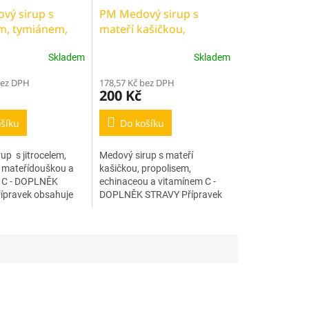
vý sirup s
PM Medový sirup s
em, tymiánem,
mateří kašičkou,
uškou a vit. C
propolisem,
Skladem
Skladem
echinacenou a vit. C
bez DPH
178,57 Kč bez DPH
200 Kč
šíku
Do košíku
up s jitrocelem,
Medový sirup s mateří
 mateřídouškou a
kašičkou, propolisem,
 C - DOPLNĚK
echinaceou a vitamínem C -
ípravek obsahuje
DOPLNĚK STRAVY Přípravek
ty z jitrocele,
obsahuje med, mateří kašičku,
mateřídoušky a
extrakty z propolisu, echinacei
ávku...
a zvýšenou dávku...