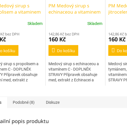
edový sirup s
PM Medový sirup s
PM Medo
olisem a vitaminem
echinaceou a vitaminem
jitrocel
C
mateřído
Skladem
Skladem
 Kč bez DPH
142,86 Kč bez DPH
142,86 Kč 
 Kč
160 Kč
160 Kč
o košíku
Do košíku
Do ko
 sirup s propolisem a
Medový sirup s echinaceou a
Medový sir
ínem C - DOPLNĚK
vitamínem C - DOPLNĚK
tymiánem,
Y Přípravek obsahuje
STRAVY Přípravek obsahuje
vitamínem
ní med, extrakt z
med, extrakt z Echinacei a
STRAVY Př
isu a vitamín C
zvýšenou dávku vitamínu C,
med, extrak
vající k normální funkci
který přispíva k normální
tymiánu, 
ního a nervového...
funkci imunitního a...
zvýšenou d
s
Podobné (8)
Diskuze
ailní popis produktu