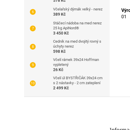
578 Kč
Včelařský dýmák velký - nerez
Výr
389 Kč
01
Stáčecí nádoba na med nerez
25 kg ApiNord®
3 450 Kč
Cedník na med dvojitý rovný s
úchyty nerez
598 Kč
Včelí rámek 39x24 Hoffman
vypletený
26 Kč
Včelí úl BYSTŘIČÁK 39x24 cm
s 2 nástavky - 2 cm zateplení
2 499 Kč
Z
á
p
a
t
Informa