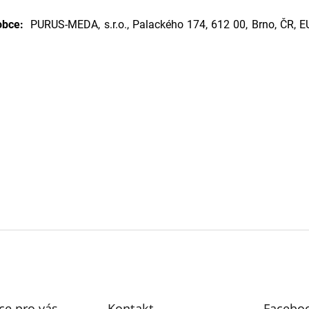
obce:
PURUS-MEDA, s.r.o., Palackého 174, 612 00, Brno, ČR, EU
ce pro vás
Kontakt
Facebo