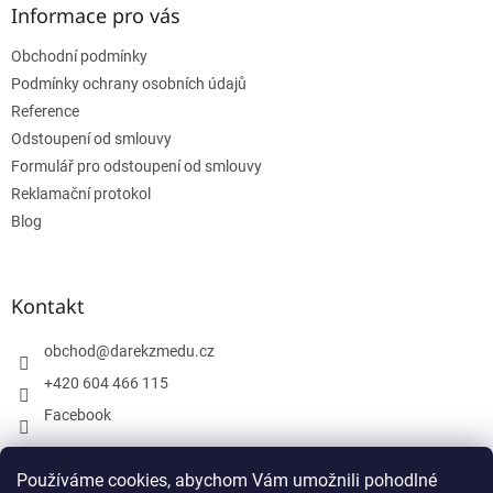
a
Informace pro vás
t
Obchodní podmínky
í
Podmínky ochrany osobních údajů
Reference
Odstoupení od smlouvy
Formulář pro odstoupení od smlouvy
Reklamační protokol
Blog
Kontakt
obchod
@
darekzmedu.cz
+420 604 466 115
Facebook
Používáme cookies, abychom Vám umožnili pohodlné