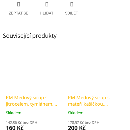
ZEPTAT SE
HLÍDAT
SDÍLET
Související produkty
PM Medový sirup s
PM Medový sirup s
jitrocelem, tymiánem,
mateří kašičkou,
mateřídouškou a vit. C
propolisem, echinacenou
Skladem
Skladem
a vit. C
142,86 Kč bez DPH
178,57 Kč bez DPH
160 Kč
200 Kč