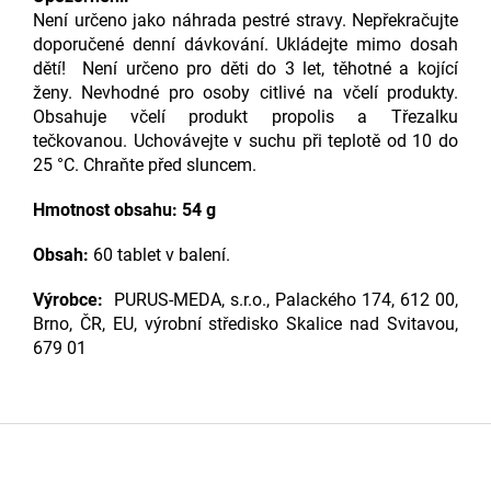
Není určeno jako náhrada pestré stravy. Nepřekračujte
doporučené denní dávkování. Ukládejte mimo dosah
dětí! Není určeno pro děti do 3 let, těhotné a kojící
ženy. Nevhodné pro osoby citlivé na včelí produkty.
Obsahuje včelí produkt propolis a Třezalku
tečkovanou. Uchovávejte v suchu při teplotě od 10 do
25 °C. Chraňte před sluncem.
Hmotnost obsahu: 54 g
Obsah:
60 tablet v balení.
Výrobce:
PURUS-MEDA, s.r.o., Palackého 174, 612 00,
Brno, ČR, EU, výrobní středisko Skalice nad Svitavou,
679 01
Z
á
p