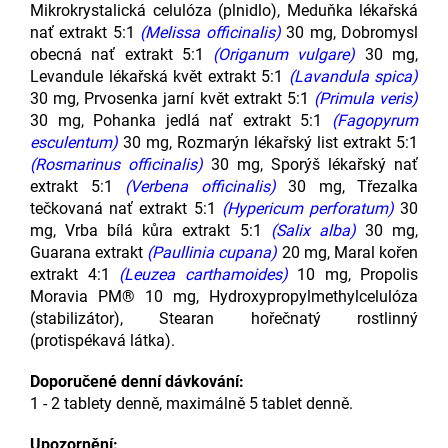
Mikrokrystalická celulóza (plnidlo), Meduňka lékařská
nať extrakt 5:1
(Melissa officinalis)
30 mg, Dobromysl
obecná nať extrakt 5:1
(Origanum vulgare)
30 mg,
Levandule lékařská květ extrakt 5:1
(Lavandula spica)
30 mg, Prvosenka jarní květ extrakt 5:1
(Primula veris)
30 mg, Pohanka jedlá nať extrakt 5:1
(Fagopyrum
esculentum)
30 mg, Rozmarýn lékařský list extrakt 5:1
(Rosmarinus officinalis)
30 mg, Sporýš lékařský nať
extrakt 5:1
(Verbena officinalis)
30 mg, Třezalka
tečkovaná nať extrakt 5:1
(Hypericum perforatum)
30
mg, Vrba bílá kůra extrakt 5:1
(Salix alba)
30 mg,
Guarana extrakt
(Paullinia cupana)
20 mg, Maral kořen
extrakt 4:1
(Leuzea carthamoides)
10 mg, Propolis
Moravia PM® 10 mg, Hydroxypropylmethylcelulóza
(stabilizátor), Stearan hořečnatý rostlinný
(protispékavá látka).
Doporučené denní dávkování:
1 - 2 tablety denně, maximálně 5 tablet denně.
Upozornění: