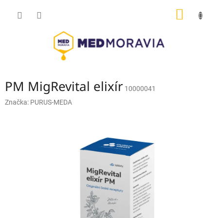
Přejít
NÁKUP
na
obsah
KOŠÍK
PM MigRevital elixír
10000041
Značka:
PURUS-MEDA