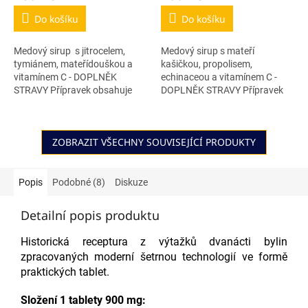
Do košíku
Do košíku
Medový sirup s jitrocelem,
Medový sirup s mateří
tymiánem, mateřídouškou a
kašičkou, propolisem,
vitamínem C - DOPLNĚK
echinaceou a vitamínem C -
STRAVY Přípravek obsahuje
DOPLNĚK STRAVY Přípravek
med, extrakty z jitrocele,
obsahuje med, mateří kašičku,
tymiánu, mateřídoušky a
extrakty z propolisu, echinacei
zvýšenou dávku...
a zvýšenou dávku...
ZOBRAZIT VŠECHNY SOUVISEJÍCÍ PRODUKTY
Popis
Podobné (8)
Diskuze
Detailní popis produktu
Historická receptura z výtažků dvanácti bylin
zpracovaných moderní šetrnou technologií ve formě
praktických tablet.
Složení 1 tablety 900 mg: