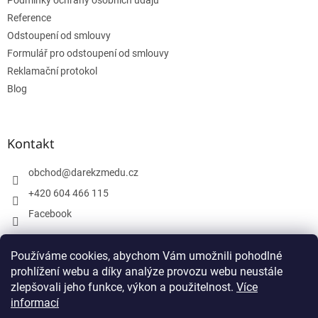
Podmínky ochrany osobních údajů
Reference
Odstoupení od smlouvy
Formulář pro odstoupení od smlouvy
Reklamační protokol
Blog
Kontakt
obchod
@
darekzmedu.cz
+420 604 466 115
Facebook
Používáme cookies, abychom Vám umožnili pohodlné
Facebook
prohlížení webu a díky analýze provozu webu neustále
zlepšovali jeho funkce, výkon a použitelnost.
Více
informací