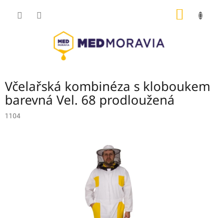
Přejít
NÁKUP
na
obsah
KOŠÍK
Včelařská kombinéza s kloboukem
barevná Vel. 68 prodloužená
1104