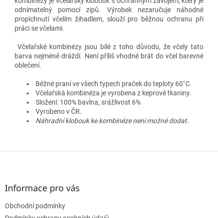
kombinézy je včelařský klobouk s ochranným závojem, který je
odnímatelný pomocí zipů. Výrobek nezaručuje náhodné
propíchnutí včelím žihadlem, slouží pro běžnou ochranu při
práci se včelami.
Včelařské kombinézy jsou bílé z toho důvodu, že včely tato
barva nejméně dráždí. Není příliš vhodné brát do včel barevné
oblečení.
Běžné praní ve všech typech praček do teploty 60˚C.
Včelařská kombinéza je vyrobena z keprové tkaniny.
Složení: 100% bavlna, srážlivost 6%
Vyrobeno v ČR.
Náhradní klobouk ke kombinéze není možné dodat.
Z
á
p
a
Informace pro vás
t
Obchodní podmínky
í