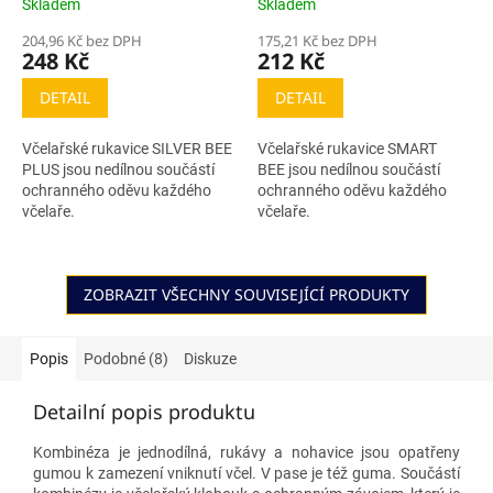
Skladem
Skladem
204,96 Kč bez DPH
175,21 Kč bez DPH
248 Kč
212 Kč
DETAIL
DETAIL
Včelařské rukavice SILVER BEE
Včelařské rukavice SMART
PLUS jsou nedílnou součástí
BEE jsou nedílnou součástí
ochranného oděvu každého
ochranného oděvu každého
včelaře.
včelaře.
ZOBRAZIT VŠECHNY SOUVISEJÍCÍ PRODUKTY
Popis
Podobné (8)
Diskuze
Detailní popis produktu
Kombinéza je jednodílná, rukávy a nohavice jsou opatřeny
gumou k zamezení vniknutí včel. V pase je též guma. Součástí