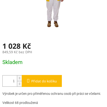
1 028 Kč
849,59 Kč bez DPH
Měrná
Skladem
cena:
Přidat do košíku
Výrobek je určen pro přiměřenou ochranu osob při práci se včelami.
Velikost 68 prodloužená