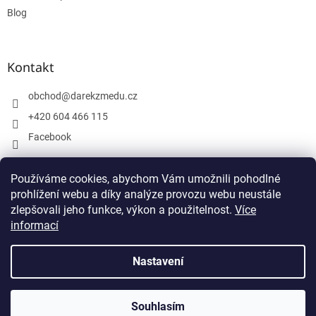
Blog
Kontakt
obchod
@
darekzmedu.cz
+420 604 466 115
Facebook
Používáme cookies, abychom Vám umožnili pohodlné
Facebook
prohlížení webu a díky analýze provozu webu neustále
zlepšovali jeho funkce, výkon a použitelnost.
Více
informací
Nastavení
Vytvořil Shoptet
Souhlasím
Copyright 2026
Darekzmedu.cz
. Všechna práva vyhrazena.