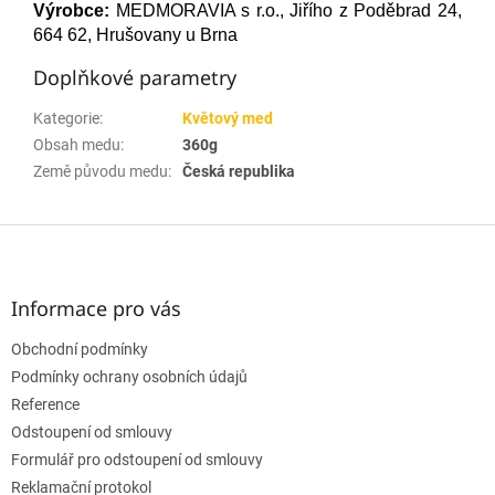
Výrobce:
MEDMORAVIA s r.o., Jiřího z Poděbrad 24,
664 62, Hrušovany u Brna
Doplňkové parametry
Kategorie
:
Květový med
Obsah medu
:
360g
Země původu medu
:
Česká republika
Z
á
p
a
Informace pro vás
t
Obchodní podmínky
í
Podmínky ochrany osobních údajů
Reference
Odstoupení od smlouvy
Formulář pro odstoupení od smlouvy
Reklamační protokol