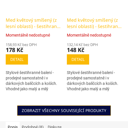
Med květový smíšený (z
Med květový smíšený (z
lesní oblasti) - šestihran
lesní oblasti) - šestihran
500g
360g
Momentálně nedostupné
Momentálně nedostupné
158,93 Kč bez DPH
132,14 Kč bez DPH
178 Kč
148 Kč
DETAIL
DETAIL
Stylové šestihranné balení -
Stylové šestihranné balení -
prodejné samostatně i v
prodejné samostatně i v
dárkových balíčcích a koších.
dárkových balíčcích a koších.
Vhodné jako malý a milý
Vhodné jako malý a milý
cenově dostupný dárek.
cenově dostupný dárek.
ZOBRAZIT VŠECHNY SOUVISEJÍCÍ PRODUKTY
Popis
Podobné (8)
Diskuze