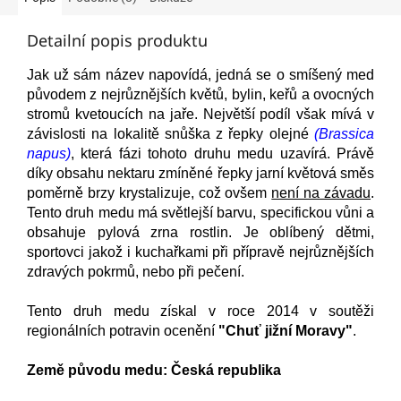
Detailní popis produktu
Jak už sám název napovídá, jedná se o smíšený med
původem z nejrůznějších květů, bylin, keřů a ovocných
stromů kvetoucích na jaře. Největší podíl však mívá v
závislosti na lokalitě snůška z řepky olejné
(Brassica
napus)
, která fázi tohoto druhu medu uzavírá. Právě
díky obsahu nektaru zmíněné řepky jarní květová směs
poměrně brzy krystalizuje, což ovšem
není na závadu
.
Tento druh medu má světlejší barvu, specifickou vůni a
obsahuje pylová zrna rostlin. Je oblíbený dětmi,
sportovci jakož i kuchařkami při přípravě nejrůznějších
zdravých pokrmů, nebo při pečení.
Tento druh medu získal v roce 2014 v soutěži
regionálních potravin ocenění
"Chuť jižní Moravy"
.
Země původu medu: Česká republika