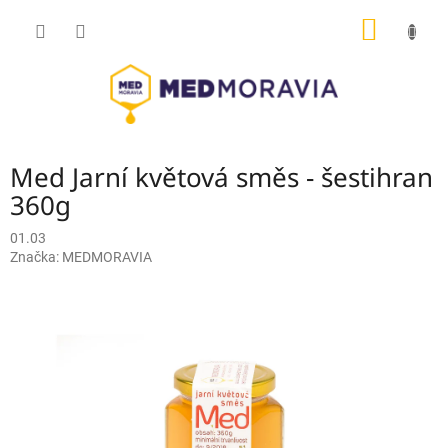
Přejít
NÁKUP
na
obsah
KOŠÍK
Med Jarní květová směs - šestihran
360g
01.03
Značka:
MEDMORAVIA