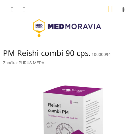
Přejít
NÁKUP
na
obsah
KOŠÍK
PM Reishi combi 90 cps.
10000094
Značka:
PURUS-MEDA