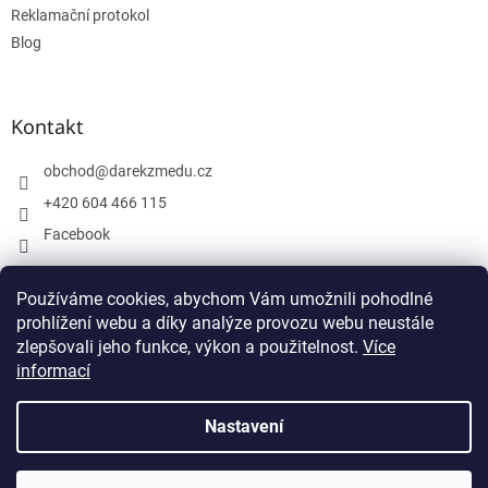
Reklamační protokol
Blog
Kontakt
obchod
@
darekzmedu.cz
+420 604 466 115
Facebook
Používáme cookies, abychom Vám umožnili pohodlné
Facebook
prohlížení webu a díky analýze provozu webu neustále
zlepšovali jeho funkce, výkon a použitelnost.
Více
informací
Nastavení
Vytvořil Shoptet