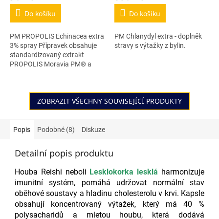
Do košíku
Do košíku
PM PROPOLIS Echinacea extra
PM Chlanydyl extra - doplněk
3% spray Přípravek obsahuje
stravy s výtažky z bylin.
standardizovaný extrakt
PROPOLIS Moravia PM® a
extrakt z rostliny Echinacea,
které příznivě ovlivňují povrch
kůže,...
ZOBRAZIT VŠECHNY SOUVISEJÍCÍ PRODUKTY
Popis
Podobné (8)
Diskuze
Detailní popis produktu
Houba Reishi neboli
Lesklokorka lesklá
harmonizuje
imunitní systém, pomáhá udržovat normální stav
oběhové soustavy a hladinu cholesterolu v krvi. Kapsle
obsahují koncentrovaný výtažek, který má 40 %
polysacharidů a mletou houbu, která dodává