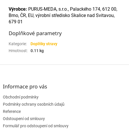
Výrobce:
PURUS-MEDA, s.r.o., Palackého 174, 612 00,
Brno, ČR, EU, výrobní středisko Skalice nad
Svitavou,
679 01
Doplňkové parametry
Kategorie
:
Doplňky stravy
Hmotnost
:
0.11 kg
Z
á
p
a
Informace pro vás
t
Obchodní podmínky
í
Podmínky ochrany osobních údajů
Reference
Odstoupení od smlouvy
Formulář pro odstoupení od smlouvy