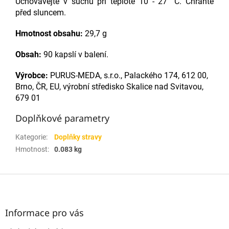
Uchovávejte v suchu při teplotě 10 - 27 °C. Chraňte
před sluncem.
Hmotnost obsahu:
29,7 g
Obsah:
90 kapslí v balení.
Výrobce:
PURUS-MEDA, s.r.o., Palackého 174, 612 00,
Brno, ČR, EU, výrobní středisko Skalice nad
Svitavou,
679 01
Doplňkové parametry
Kategorie
:
Doplňky stravy
Hmotnost
:
0.083 kg
Z
á
p
a
Informace pro vás
t