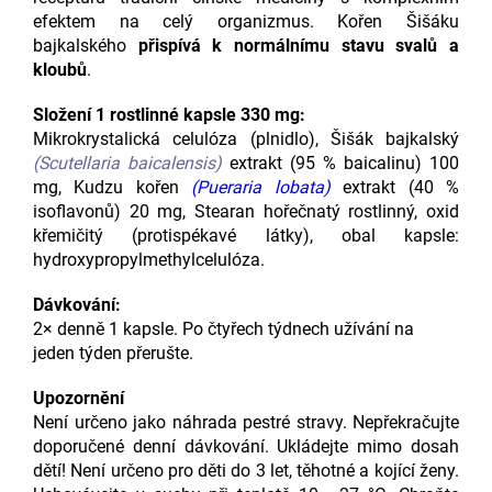
efektem na celý organizmus. Kořen Šišáku
bajkalského
přispívá k normálnímu stavu svalů a
kloubů
.
Složení 1 rostlinné kapsle 330 mg:
Mikrokrystalická celulóza (plnidlo), Šišák bajkalský
(Scutellaria baicalensis)
extrakt (95 % baicalinu) 100
mg, Kudzu kořen
(Pueraria lobata)
extrakt (40 %
isoflavonů) 20 mg, Stearan hořečnatý rostlinný, oxid
křemičitý (protispékavé látky), obal kapsle:
hydroxypropylmethylcelulóza.
Dávkování:
2× denně 1 kapsle. Po čtyřech týdnech užívání na
jeden týden přerušte.
Upozornění
Není určeno jako náhrada pestré stravy. Nepřekračujte
doporučené denní dávkování. Ukládejte mimo dosah
dětí! Není určeno pro děti do 3 let, těhotné a kojící ženy.