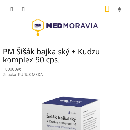
Přejít
NÁKUP
na
obsah
KOŠÍK
PM Šišák bajkalský + Kudzu
komplex 90 cps.
10000096
Značka:
PURUS-MEDA