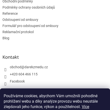
Obchodní podmínky
í
Podmínky ochrany osobních údajů
Reference
Odstoupení od smlouvy
Formulář pro odstoupení od smlouvy
Reklamační protokol
Blog
Kontakt
obchod
@
darekzmedu.cz
+420 604 466 115
Facebook
Používáme cookies, abychom Vám umožnili pohodlné
Facebook
prohlížení webu a díky analýze provozu webu neustále
zlepšovali jeho funkce, výkon a použitelnost.
Více