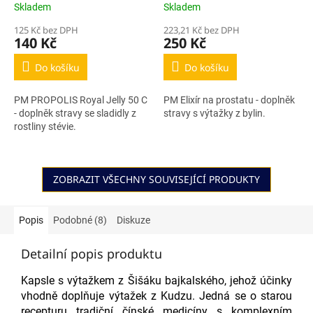
Skladem
Skladem
125 Kč bez DPH
223,21 Kč bez DPH
140 Kč
250 Kč
Do košíku
Do košíku
PM PROPOLIS Royal Jelly 50 C
PM Elixír na prostatu - doplněk
- doplněk stravy se sladidly z
stravy s výtažky z bylin.
rostliny stévie.
ZOBRAZIT VŠECHNY SOUVISEJÍCÍ PRODUKTY
Popis
Podobné (8)
Diskuze
Detailní popis produktu
Kapsle s výtažkem z Šišáku bajkalského, jehož účinky
vhodně doplňuje výtažek z Kudzu. Jedná se o starou
recepturu tradiční čínské medicíny s komplexním