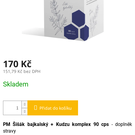
170 Kč
151,79 Kč bez DPH
Měrná
Skladem
cena:
Přidat do košíku
PM Šišák bajkalský + Kudzu komplex 90 cps
- doplněk
stravy