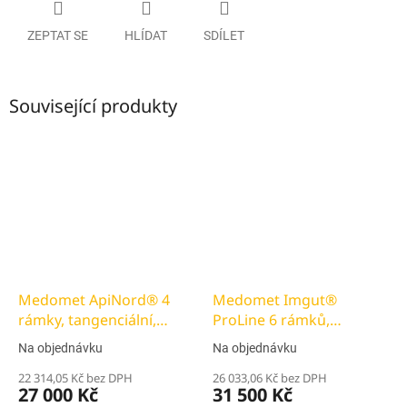
ZEPTAT SE
HLÍDAT
SDÍLET
Související produkty
Medomet ApiNord® 4
Medomet Imgut®
rámky, tangenciální,
ProLine 6 rámků,
230V, Ø 540 mm
tangenciální, 230V, Ø 640
Na objednávku
Na objednávku
mm
22 314,05 Kč bez DPH
26 033,06 Kč bez DPH
27 000 Kč
31 500 Kč