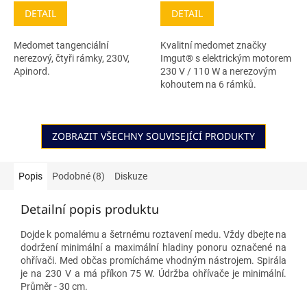
DETAIL
DETAIL
Medomet tangenciální
Kvalitní medomet značky
nerezový, čtyři rámky, 230V,
Imgut® s elektrickým motorem
Apinord.
230 V / 110 W a nerezovým
kohoutem na 6 rámků.
ZOBRAZIT VŠECHNY SOUVISEJÍCÍ PRODUKTY
Popis
Podobné (8)
Diskuze
Detailní popis produktu
Dojde k pomalému a šetrnému roztavení medu. Vždy dbejte na
dodržení minimální a maximální hladiny ponoru označené na
ohřívači. Med občas promícháme vhodným nástrojem. Spirála
je na 230 V a má příkon 75 W. Údržba ohřívače je minimální.
Průměr - 30 cm.