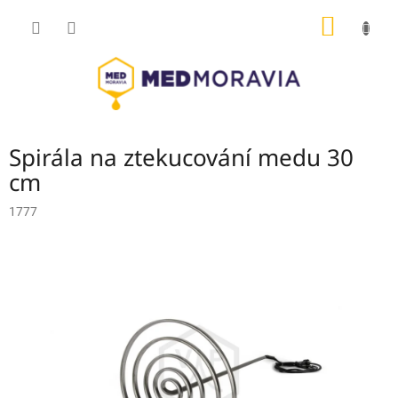
Přejít
NÁKUP
na
obsah
KOŠÍK
Spirála na ztekucování medu 30
cm
1777