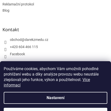
Reklamační protokol
Blog
Kontakt
obchod
@
darekzmedu.cz
+420 604 466 115
Facebook
Používáme cookies, abychom Vám umožnili pohodlné
Facebook
prohlížení webu a díky analýze provozu webu neustále
zlepšovali jeho funkce, výkon a použitelnost.
Více
informací
Nastavení
Vytvořil Shoptet