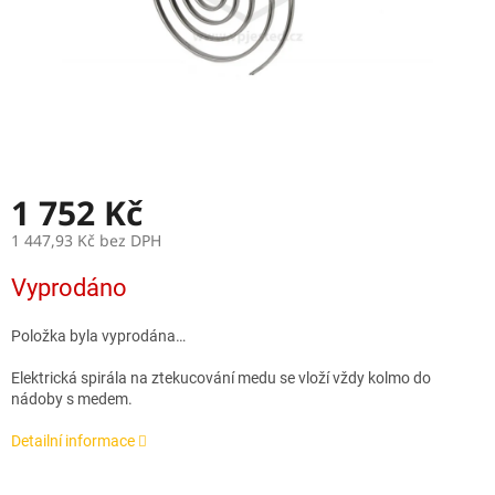
1 752 Kč
1 447,93 Kč bez DPH
Měrná
Vyprodáno
cena:
Položka byla vyprodána…
Elektrická spirála na ztekucování medu se vloží vždy kolmo do
nádoby s medem.
Detailní informace