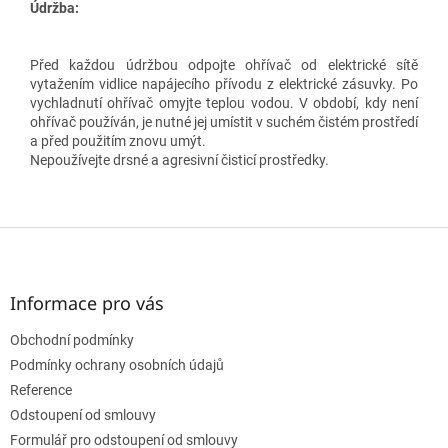
Údržba:
Před každou údržbou odpojte ohřívač od elektrické sítě
vytažením vidlice napájecího přívodu z elektrické zásuvky. Po
vychladnutí ohřívač omyjte teplou vodou. V období, kdy není
ohřívač používán, je nutné jej umístit v suchém čistém prostředí
a před použitím znovu umýt.
Nepoužívejte drsné a agresivní čisticí prostředky.
Z
á
p
a
Informace pro vás
t
Obchodní podmínky
í
Podmínky ochrany osobních údajů
Reference
Odstoupení od smlouvy
Formulář pro odstoupení od smlouvy