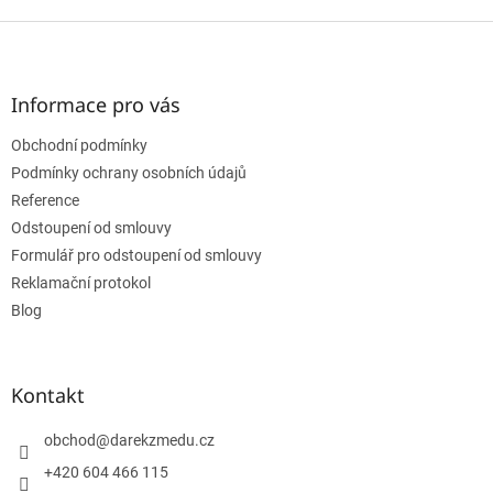
Z
á
p
a
Informace pro vás
t
Obchodní podmínky
í
Podmínky ochrany osobních údajů
Reference
Odstoupení od smlouvy
Formulář pro odstoupení od smlouvy
Reklamační protokol
Blog
Kontakt
obchod
@
darekzmedu.cz
+420 604 466 115