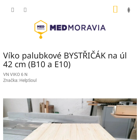
Přejít
NÁKUP
na
obsah
KOŠÍK
Víko palubkové BYSTŘIČÁK na úl
42 cm (B10 a E10)
VN VIKO 6 N
Značka:
HelpSoul