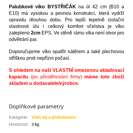
Palubkové víko BYSTŘIČÁK
na úl 42 cm (B10 a
E10) má vysokou a pevnou konstrukci, která vydrží
opravdu dlouhou dobu. Pro lepší tepelně izolační
vlastnosti úlu i celkový komfort včelstva je víko
zatepleno
2cm
EPS. Ve stěně rámu víka není otvor pro
odvětrání par.
Doporučujeme víko opatřit nátěrem a také plechovou
stříškou proti nepřízni počasí.
S ohledem na naši VLASTNÍ omezenou skladovací
kapacitu
(po přestěhování firmy)
máme toto zboží
skladem u dodavatele/výrobce.
Doplňkové parametry
Kategorie
:
Včelí úly a příslušenství
Hmotnost
:
3 kg