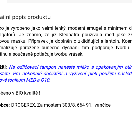
ailní popis produktu
ko je vyrobeno jako velmi lehký, moderní emugel s minimem d
lgátorů. Je známo, že již Kleopatra používala med jako zk
ovou masku. Přípravek je doplněn o zklidňující allantoin. K
imalizuje přirozené buněčné dýchání, tím podporuje tvorbu 
tinu a současně potlačuje tvorbu vrásek.
ití:
Na odličovací tampon naneste mléko a opakovaným otír
stěte. Pro dokonalé dočištění a vyživení pleti použijte násl
ťové tonikum MED a Q10.
beno v BIO kvalitě !
obce:
DROGEREX, Za mostem 303/8, 664 91, Ivančice