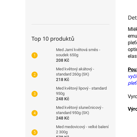
Det
Mlé
emu
Top 10 produktů
pleť
opt
Med Jarní květová směs -
soudek 650g
elas
208 Kč
Použ
Med květový akátový -
standard 260g (SK)
vyči
218 Kč
ple
Med květový lipový - standard
950g
Vyro
248 Kč
Med květový slunečnicový -
Výr
standard 950g (SK)
248 Kč
Med medovicový - velké balení
2 300g