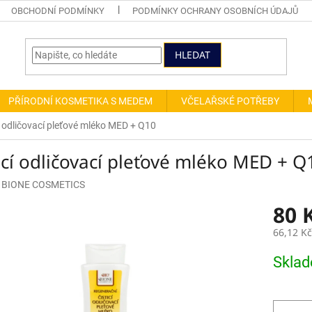
OBCHODNÍ PODMÍNKY
PODMÍNKY OCHRANY OSOBNÍCH ÚDAJŮ
HLEDAT
PŘÍRODNÍ KOSMETIKA S MEDEM
VČELAŘSKÉ POTŘEBY
í odličovací pleťové mléko MED + Q10
icí odličovací pleťové mléko MED + Q
:
BIONE COSMETICS
80 
66,12 K
Měrná
Skla
cena: