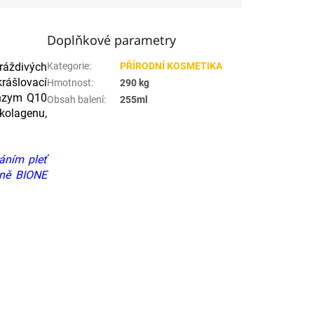
Doplňkové parametry
ráždivých
Kategorie
:
PŘÍRODNÍ KOSMETIKA
rášlovací
Hmotnost
:
290 kg
oenzym Q10
Obsah balení
:
255ml
kolagenu,
áním pleť
edně BIONE