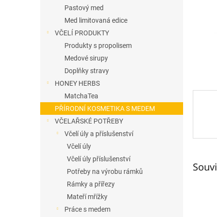
n
Pastový med
e
Med limitovaná edice
l
VČELÍ PRODUKTY
Produkty s propolisem
Medové sirupy
Doplňky stravy
HONEY HERBS
MatchaTea
PŘÍRODNÍ KOSMETIKA S MEDEM
VČELAŘSKÉ POTŘEBY
Včelí úly a příslušenství
Včelí úly
Včelí úly příslušenství
Souvi
Potřeby na výrobu rámků
Rámky a přířezy
Mateří mřížky
Práce s medem