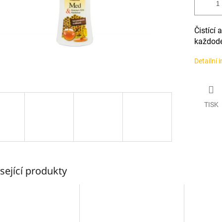
Čistící
každode
Detailní 
TISK
sející produkty