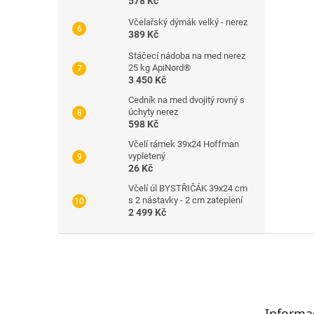
578 Kč
Včelařský dýmák velký - nerez
389 Kč
Stáčecí nádoba na med nerez
25 kg ApiNord®
3 450 Kč
Cedník na med dvojitý rovný s
úchyty nerez
598 Kč
Včelí rámek 39x24 Hoffman
vypletený
26 Kč
Včelí úl BYSTŘIČÁK 39x24 cm
s 2 nástavky - 2 cm zateplení
2 499 Kč
Z
á
p
a
t
Informa