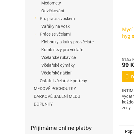
Medomety
Odvíčkování
Pro práci s voskem
Vařáky na vosk
Mycí 
Práce se včelami
hygi
mléčn
Klobouky a kukly pro včelaře
Kombinézy pro včelaře
Včelařské rukavice
81,82 
99 K
Včelařské dýmáky
Včelařské náčiní
D
Ostatní včelařské potřeby
MEDOVÉ POCHOUTKY
INTIMA
vydat
DÁRKOVÉ BALENÍ MEDU
každo
DOPLŇKY
ženy.
Přijímáme online platby
Popi