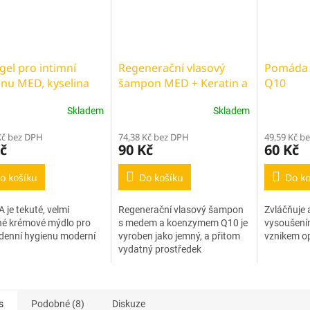
gel pro intimní
Regenerační vlasový
Pomáda 
enu MED, kyselina
šampon MED + Keratin a
Q10
á a propolis
Q10 260 ml
Skladem
Skladem
Kč bez DPH
74,38 Kč bez DPH
49,59 Kč b
č
90 Kč
60 Kč
o košíku
Do košíku
Do ko
 je tekuté, velmi
Regenerační vlasový šampon
Zvláčňuje a
né krémové mýdlo pro
s medem a koenzymem Q10 je
vysoušení
denní hygienu moderní
vyroben jako jemný, a přitom
vznikem o
vydatný prostředek
každodenní hygieny pro
všechny typy pokožky a vlasů.
s
Podobné (8)
Diskuze