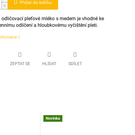
Přidat do košíku
 a odličovací pleťové mléko s medem je vhodné ke
nnímu odlíčení a hloubkovému vyčištění pleti.
informace
ZEPTAT SE
HLÍDAT
SDÍLET
Novinka