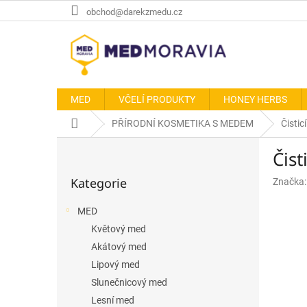
Přejít
obchod@darekzmedu.cz
na
obsah
MED
VČELÍ PRODUKTY
HONEY HERBS
Domů
PŘÍRODNÍ KOSMETIKA S MEDEM
Čistic
P
Čist
o
Přeskočit
s
Kategorie
Značka
kategorie
t
r
MED
a
Květový med
n
n
Akátový med
í
Lipový med
p
Slunečnicový med
a
Lesní med