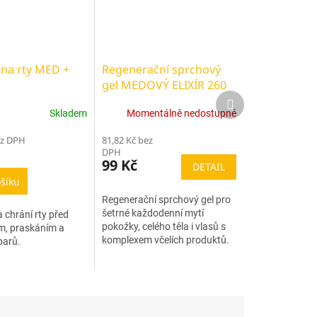
na rty MED +
Regenerační sprchový
gel MEDOVÝ ELIXÍR 260
Další
ml
produkt
Skladem
Momentálně nedostupné
ez DPH
81,82 Kč bez
DPH
99 Kč
DETAIL
šíku
Regenerační sprchový gel pro
šetrné každodenní mytí
 chrání rty před
pokožky, celého těla i vlasů s
m, praskáním a
komplexem včelích produktů.
parů.