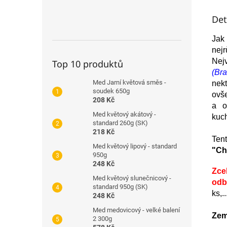
Det
Jak
nej
Nej
Top 10 produktů
(Br
Med Jarní květová směs -
nek
soudek 650g
ov
208 Kč
a o
Med květový akátový -
kuch
standard 260g (SK)
218 Kč
Tent
Med květový lipový - standard
"Ch
950g
248 Kč
Zce
Med květový slunečnicový -
odb
standard 950g (SK)
ks,.
248 Kč
Med medovicový - velké balení
Zem
2 300g