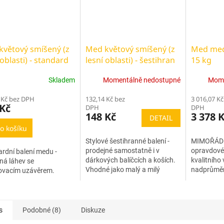
květový smíšený (z
Med květový smíšený (z
Med medo
 oblasti) - standard
lesní oblasti) - šestihran
15 kg
360g
Skladem
Momentálně nedostupné
Mome
 Kč bez DPH
132,14 Kč bez
3 016,07 Kč
 Kč
DPH
DPH
148 Kč
3 378 
DETAIL
o košíku
Stylové šestihranné balení -
MIMOŘÁDN
prodejné samostatně i v
opravdové
rdní balení medu -
dárkových balíčcích a koších.
kvalitního
ná láhev se
Vhodné jako malý a milý
nadprůměr
ovacím uzávěrem.
cenově dostupný dárek.
plastový k
obsahu 15
s
Podobné (8)
Diskuze