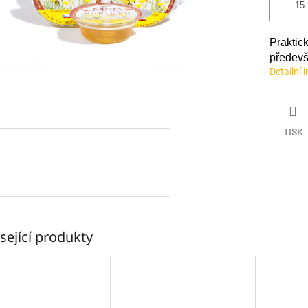
Prakt
předevš
Detailní 
TISK
sející produkty