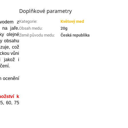
Doplňkové parametry
Kategorie
:
Květový med
ůvodem z
 na jaře.
Obsah medu
:
20g
ky olejné
Země původu medu
:
Česká republika
íky obsahu
zuje, což
ickou vůni
i jakož i
čení.
in ocenění
ožství k
45, 60, 75