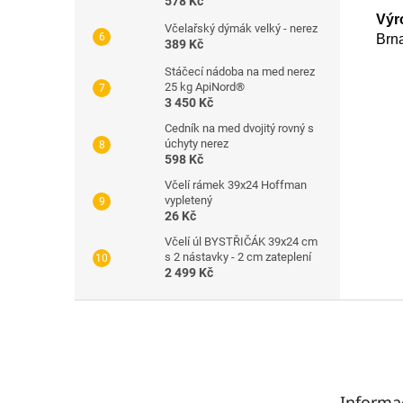
578 Kč
Výr
Včelařský dýmák velký - nerez
Brn
389 Kč
Stáčecí nádoba na med nerez
25 kg ApiNord®
3 450 Kč
Cedník na med dvojitý rovný s
úchyty nerez
598 Kč
Včelí rámek 39x24 Hoffman
vypletený
26 Kč
Včelí úl BYSTŘIČÁK 39x24 cm
s 2 nástavky - 2 cm zateplení
2 499 Kč
Z
á
p
a
t
Informa