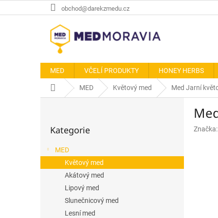
Přejít
obchod@darekzmedu.cz
na
obsah
MED
VČELÍ PRODUKTY
HONEY HERBS
Domů
MED
Květový med
Med Jarní květ
P
Med
o
Přeskočit
s
Kategorie
Značka
kategorie
t
r
MED
a
Květový med
n
n
Akátový med
í
Lipový med
p
Slunečnicový med
a
Lesní med