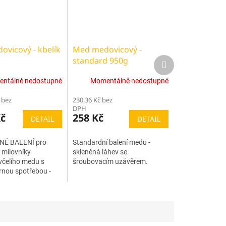
vicový - kbelík
Med medovicový -
standard 950g
Další
produkt
ntálně nedostupné
Momentálně nedostupné
 bez
230,36 Kč bez
DPH
Kč
258 Kč
DETAIL
DETAIL
É BALENÍ pro
Standardní balení medu -
 milovníky
skleněná láhev se
 včelího medu s
šroubovacím uzávěrem.
nou spotřebou -
belík s uchem o
 kg.