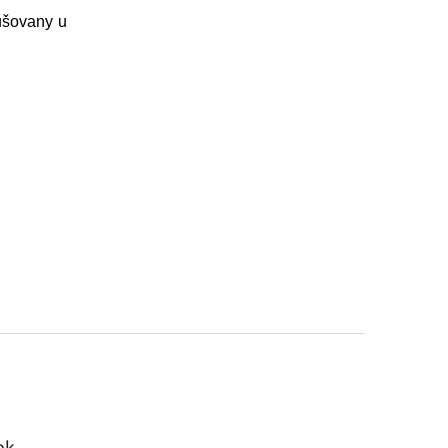
ušovany u
ok