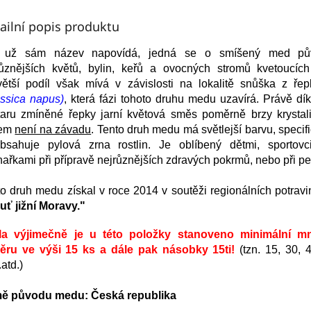
ailní popis produktu
 už sám název napovídá, jedná se o smíšený med p
různějších květů, bylin, keřů a ovocných stromů kvetoucích
větší podíl však mívá v závislosti na lokalitě snůška z řep
assica napus)
, která fázi tohoto druhu medu uzavírá. Právě d
taru zmíněné řepky jarní květová směs poměrně brzy krystali
šem
není na závadu
. Tento druh medu má světlejší barvu, specif
bsahuje pylová zrna rostlin. Je oblíbený dětmi, sportovc
ařkami při přípravě nejrůznějších zdravých pokrmů, nebo při pe
o druh medu získal v roce 2014 v soutěži regionálních potrav
uť jižní Moravy."
la výjimečně je u této položky stanoveno minimální mn
ěru ve výši 15 ks a dále pak násobky 15ti!
(tzn. 15, 30, 
..atd.)
ě původu medu: Česká republika