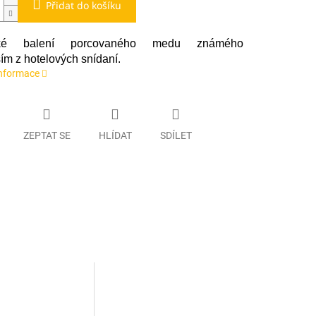
Přidat do košíku
ické balení porcovaného medu známého
ím z hotelových snídaní.
informace
ZEPTAT SE
HLÍDAT
SDÍLET