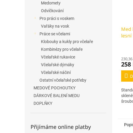
Medomety
Odvíčkování
Pro práci s voskem
Vařáky na vosk
Med 
Práce se včelami
lesní
950g
Klobouky a kukly pro včelaře
Kombinézy pro včelaře
Včelařské rukavice
230,36
258
Včelařské dýmáky
Včelařské náčiní
D
Ostatní včelařské potřeby
MEDOVÉ POCHOUTKY
Standa
skleně
DÁRKOVÉ BALENÍ MEDU
šroub
DOPLŇKY
Popi
Přijímáme online platby