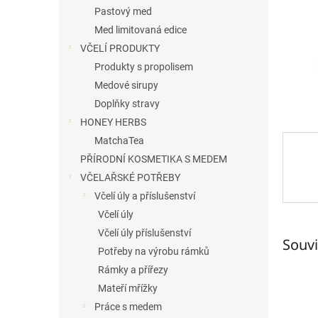
n
Pastový med
e
Med limitovaná edice
l
VČELÍ PRODUKTY
Produkty s propolisem
Medové sirupy
Doplňky stravy
HONEY HERBS
MatchaTea
PŘÍRODNÍ KOSMETIKA S MEDEM
VČELAŘSKÉ POTŘEBY
Včelí úly a příslušenství
Včelí úly
Včelí úly příslušenství
Souvi
Potřeby na výrobu rámků
Rámky a přířezy
Mateří mřížky
Práce s medem