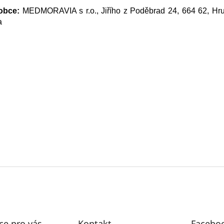
obce:
MEDMORAVIA s r.o., Jiřího z Poděbrad 24, 664 62, Hr
a
ce pro vás
Kontakt
Facebo