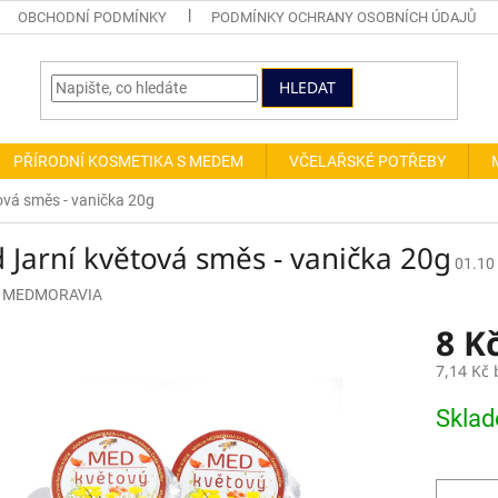
OBCHODNÍ PODMÍNKY
PODMÍNKY OCHRANY OSOBNÍCH ÚDAJŮ
HLEDAT
PŘÍRODNÍ KOSMETIKA S MEDEM
VČELAŘSKÉ POTŘEBY
ová směs - vanička 20g
 Jarní květová směs - vanička 20g
01.10
:
MEDMORAVIA
8 K
7,14 Kč
Měrná
Skla
cena: